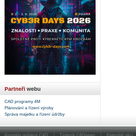
Partneři
webu
CAD programy 4M
Plánování a řízení výroby
Správa majetku a řízení údržby
Kontakty redakce CAD
Týdeník CADnews
Kalendář akcí