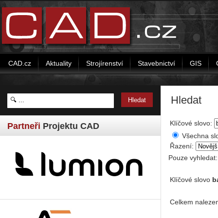
CAD.cz
Aktuality
Strojírenství
Stavebnictví
GIS
Hledat
Klíčové slovo:
Partneři
Projektu CAD
Všechna sl
Řazení:
Pouze vyhledat
Klíčové slovo
b
Celkem nalezen