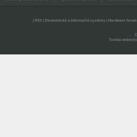
|
RSS
|
Ekonomické a informační systémy
|
Hardware forum
Tvorba webovýc