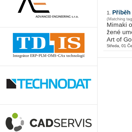
Příběh
1.
(Matching tag
Mi­ma­ki o
že­né umě
Art of Gol
Středa, 01 Č