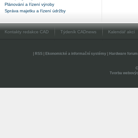
Plánování a řízení výroby
Správa majetku a řízení údržby
Kontakty redakce CAD
Týdeník CADnews
Kalendář akcí
|
RSS
|
Ekonomické a informační systémy
|
Hardware forum
Tvorba webovýc