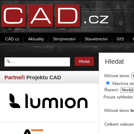
CAD.cz
Aktuality
Strojírenství
Stavebnictví
GIS
Hledat
Klíčové slovo:
Partneři
Projektu CAD
Všechna sl
Řazení:
Pouze vyhledat
Klíčové slovo
b
Celkem nalezen