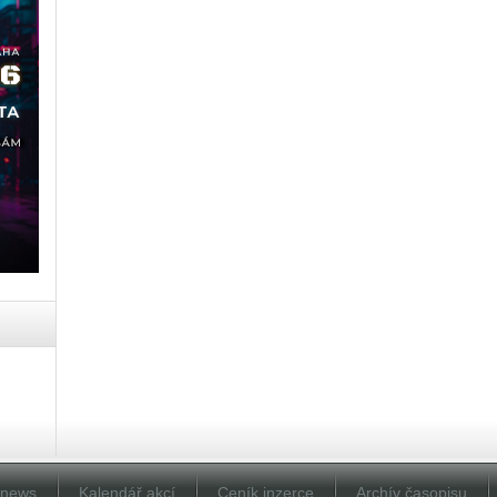
Dnews
Kalendář akcí
Ceník inzerce
Archív časopisu