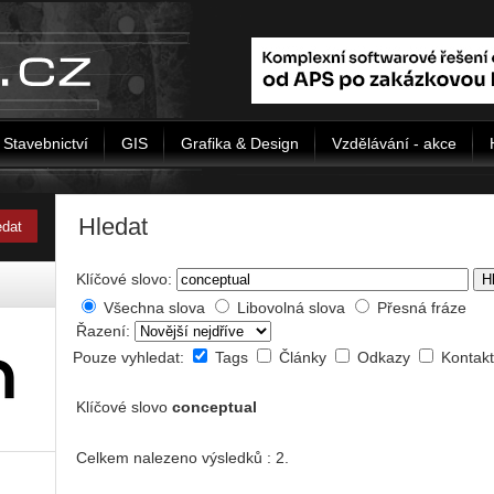
Stavebnictví
GIS
Grafika & Design
Vzdělávání - akce
Hledat
Klíčové slovo:
H
Všechna slova
Libovolná slova
Přesná fráze
Řazení:
Pouze vyhledat:
Tags
Články
Odkazy
Kontak
Klíčové slovo
conceptual
Celkem nalezeno výsledků : 2.