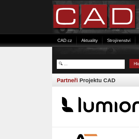
CAD.cz
Aktuality
Strojírenství
Partneři
Projektu CAD