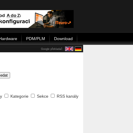
Hardware
PDM/PLM
Download
Google překladač:
ledat
ty
Kategorie
Sekce
RSS kanály