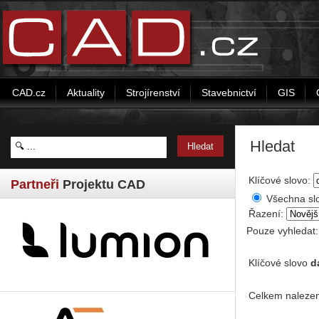
CAD.cz
Aktuality
Strojírenství
Stavebnictví
GIS
Hledat
Klíčové slovo:
Partneři
Projektu CAD
Všechna sl
Řazení:
Pouze vyhledat
Klíčové slovo
d
Celkem nalezen