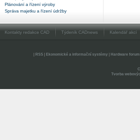
Plánování a řízení výroby
Správa majetku a řízení údržby
Kontakty redakce CAD
Týdeník CADnews
Kalendář akcí
|
RSS
|
Ekonomické a informační systémy
|
Hardware forum
Tvorba webovýc