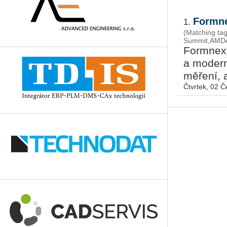
Formne
1.
(Matching tag
Summit,AMDe
Form­next,
a mo­der­n
mě­ře­ní, 
Čtvrtek, 02 