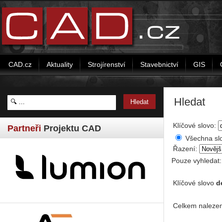
CAD.cz
Aktuality
Strojírenství
Stavebnictví
GIS
Hledat
Klíčové slovo:
Partneři
Projektu CAD
Všechna sl
Řazení:
Pouze vyhledat
Klíčové slovo
d
Celkem nalezen