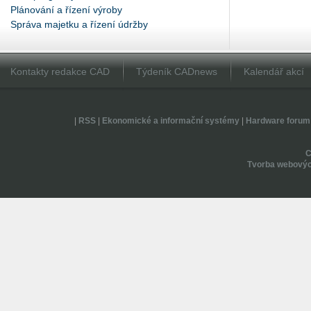
Plánování a řízení výroby
Správa majetku a řízení údržby
Kontakty redakce CAD
Týdeník CADnews
Kalendář akcí
|
RSS
|
Ekonomické a informační systémy
|
Hardware forum
Tvorba webovýc