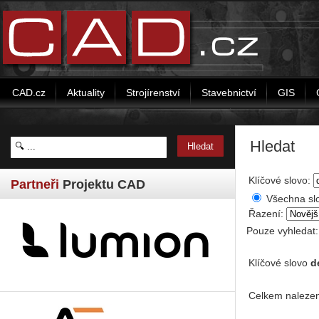
CAD.cz
Aktuality
Strojírenství
Stavebnictví
GIS
Hledat
Klíčové slovo:
Partneři
Projektu CAD
Všechna sl
Řazení:
Pouze vyhledat
Klíčové slovo
d
Celkem nalezen