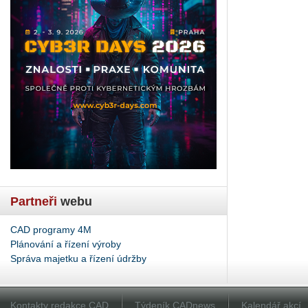
Partneři
webu
CAD programy 4M
Plánování a řízení výroby
Správa majetku a řízení údržby
Kontakty redakce CAD
Týdeník CADnews
Kalendář akcí