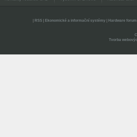
|
RSS
|
Ekonomické a informační systémy
|
Hardware forum
Tvorba webovýc