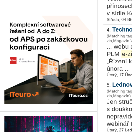
přínosec
v sídle K
Středa, 04 B
Techno
4.
(Matching ta
zin,Magazín,
... webu 
PLM
e-z
„Řízení k
února ...
Úterý, 17 Ún
Lednov
5.
(Matching t
zin,Magazín)
Jen stru
s douško
nepravid
webinář P
Úterý, 27 Le