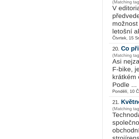
(Matching ta
V editor
předveden
možnost 
letošní a
Čtvrtek, 15 
Co př
20.
(Matching ta
Asi nejza
F-bike, j
krátkém č
Podle ...
Pondělí, 10 
Květn
21.
(Matching ta
Technoda
společno
obchodní
strojíren