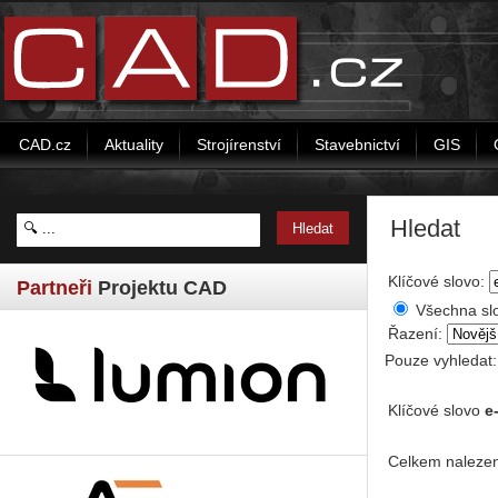
CAD.cz
Aktuality
Strojírenství
Stavebnictví
GIS
Hledat
Klíčové slovo:
Partneři
Projektu CAD
Všechna sl
Řazení:
Pouze vyhledat
Klíčové slovo
e
Celkem nalezen