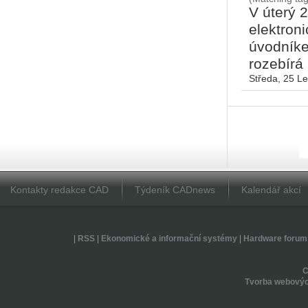
V úterý 
elektron
úvodníke
rozebírá
Středa, 25 L
Kontakty redakce CAD
Týdeník CADnews
Kalendář akcí
|
RSS
|
Ekonomické a informační systémy
|
Hardware forum
Tvorba webovýc