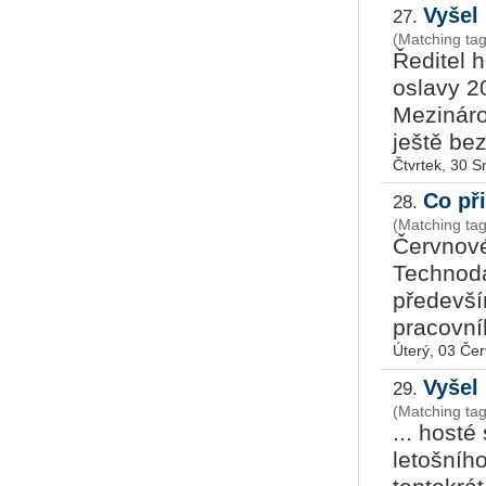
Vyšel
27.
(Matching ta
Ředitel h
oslavy 2
Mezináro
ještě bez
Čtvrtek, 30 
Co př
28.
(Matching ta
Červnové
Technoda
předevší
pracovní
Úterý, 03 Če
Vyšel
29.
(Matching ta
... host
letošníh