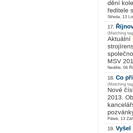
dění kole
ředitele s
Středa, 13 L
Říjno
17.
(Matching ta
Aktuální
strojíre
společno
MSV 2013
Neděle, 06 Ř
Co př
18.
(Matching ta
Nové čís
2013. Ob
kancelář
pozvánky
Pátek, 13 Zář
Vyšel
19.