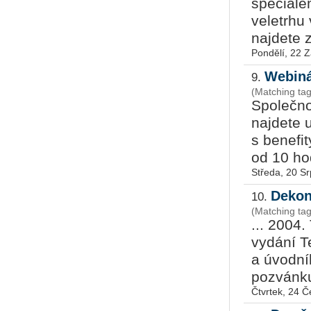
speciále
veletrhu
najdete z
Pondělí, 22 Z
Webiná
9.
(Matching ta
Společno
najdete 
s benefit
od 10 ho
Středa, 20 S
Dekon
10.
(Matching ta
... 2004
vydání 
a úvodník
pozvánku 
Čtvrtek, 24 