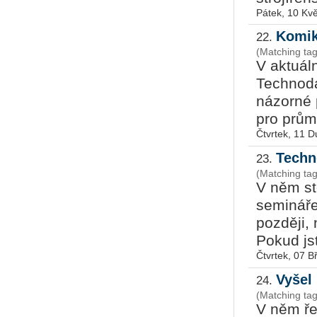
Pátek, 10 Kv
Komik
22.
(Matching ta
V aktuál
Technod
názorné
pro průmy
Čtvrtek, 11 
Techn
23.
(Matching ta
V něm st
semináře
později,
Pokud jst
Čtvrtek, 07 
Vyšel
24.
(Matching ta
V něm ře