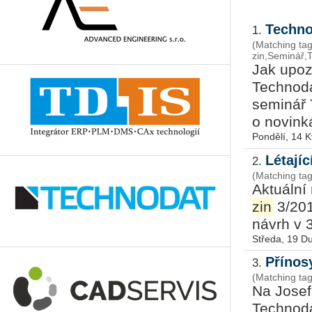
Techno
1.
(Matching ta
zin,Seminář,
Jak upoz
Technod
seminář 
o novinká
Pondělí, 14 
Létají
2.
(Matching ta
Aktuální
zin
3/2017
návrh v 3
Středa, 19 D
Přínos
3.
(Matching ta
Na Josef
Technoda