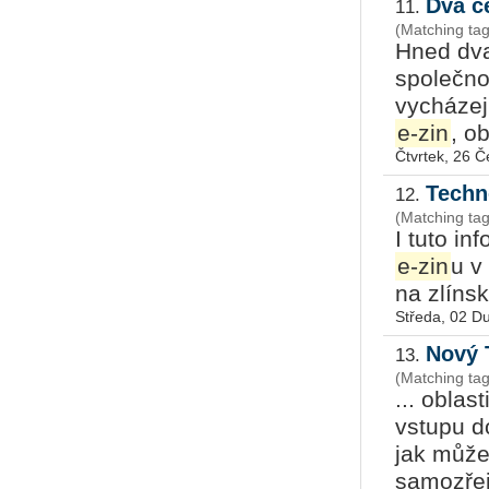
Dva č
11.
(Matching ta
Hned dva
společno
vycházej
e-zin
, o
Čtvrtek, 26 
Techn
12.
(Matching ta
I tuto i
e-zin
u v
na zlíns
Středa, 02 D
Nový 
13.
(Matching ta
... obla
vstupu d
jak může
samozřej