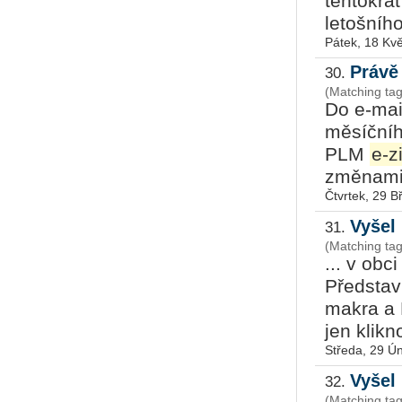
tentokrá
letošníh
Pátek, 18 Kv
Právě
30.
(Matching ta
Do e-mai
měsíčníh
PLM
e-z
změnami 
Čtvrtek, 29 
Vyšel
31.
(Matching tag
... v obc
Představ
makra a 
jen klikno
Středa, 29 Ú
Vyšel
32.
(Matching tag