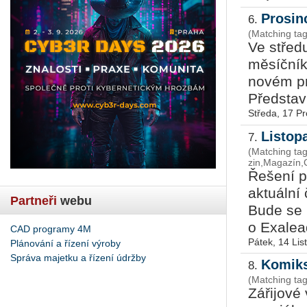
Prosin
6.
(Matching ta
Ve střed
měsíčník
novém pr
Představ
Středa, 17 P
Listop
7.
(Matching t
zin,Magazín,
Řešení p
aktuální
Partneři
webu
Bude se 
o Exalead
CAD programy 4M
Pátek, 14 Li
Plánování a řízení výroby
Správa majetku a řízení údržby
Komiks
8.
(Matching ta
Zářijové