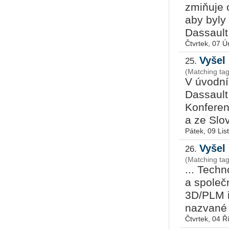
zmiňuje 
aby byly
Dassault 
Čtvrtek, 07 
Vyšel
25.
(Matching ta
V úvodník
Dassaul
Konferen
a ze Slo
Pátek, 09 Li
Vyšel
26.
(Matching ta
... Tech
a společ
3D/PLM ř
nazvané
Čtvrtek, 04 Ř