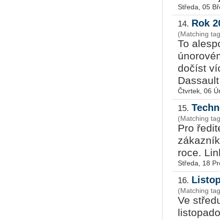
Středa, 05 B
Rok 2
14.
(Matching ta
To alesp
únorové
dočíst ví
Dassault 
Čtvrtek, 06 
Techn
15.
(Matching ta
Pro ředit
zákazník
roce. Lin
Středa, 18 P
Listo
16.
(Matching ta
Ve středu
listopad