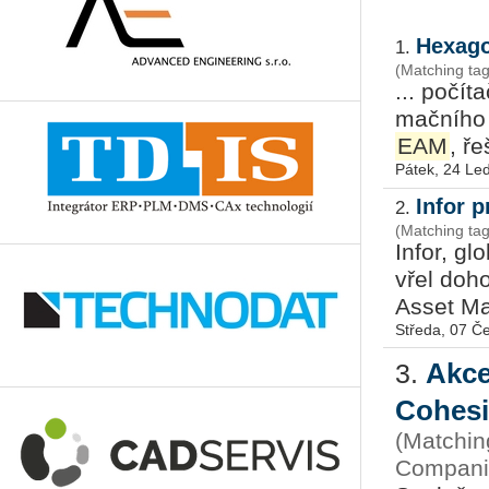
Hexago
1.
(Matching ta
... po­čí­
mač­ní­ho
EAM
, ře
Pátek, 24 Le
Infor 
2.
(Matching tag
Infor, glo
vřel do­ho
Asset Ma­
Středa, 07 Č
Akce
3.
Cohes
(Matchin
Companie