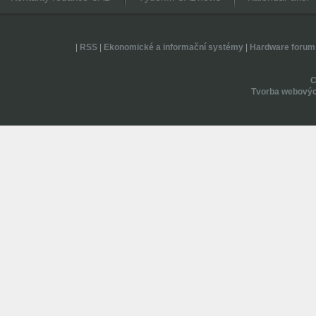
|
RSS
|
Ekonomické a informační systémy
|
Hardware forum
Tvorba webovýc