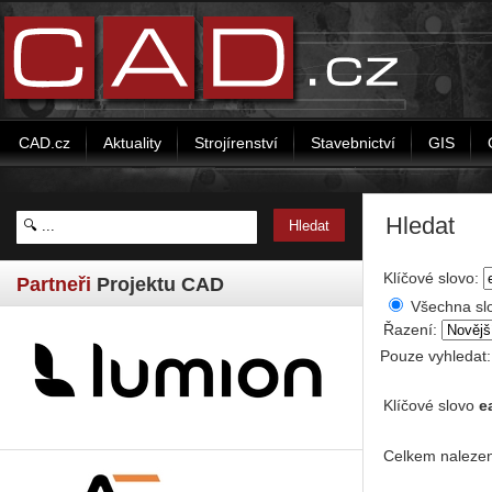
CAD.cz
Aktuality
Strojírenství
Stavebnictví
GIS
Hledat
Klíčové slovo:
Partneři
Projektu CAD
Všechna sl
Řazení:
Pouze vyhledat
Klíčové slovo
e
Celkem nalezen