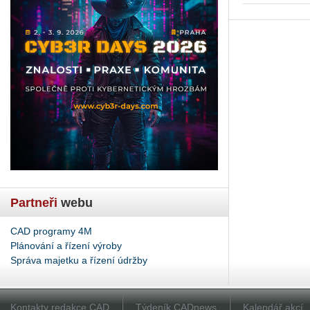
Partneři
webu
CAD programy 4M
Plánování a řízení výroby
Správa majetku a řízení údržby
Kontakty redakce CAD
Týdeník CADnews
Kalendář akcí