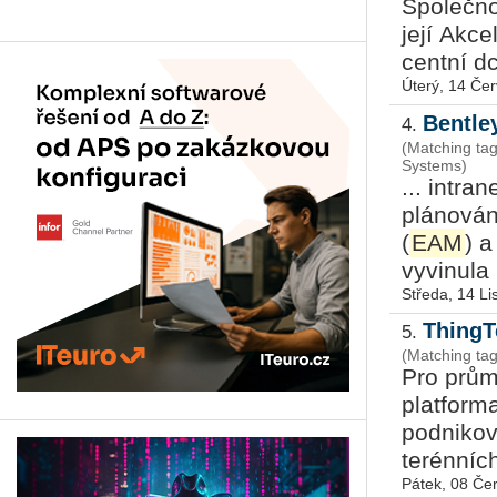
Spo­leč­n
její Ak­ce
cent­ní dc
Úterý, 14 Če
Bentle
4.
(Matching ta
Systems)
... in­tr
plánování
(
EAM
) 
vyvinula .
Středa, 14 L
ThingT
5.
(Matching ta
Pro průmy
platforma
podnikov
terénních
Pátek, 08 Če