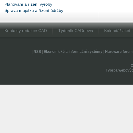
Plánování a řízení výroby
Správa majetku a řízení údržby
Kontakty redakce CAD
Týdeník CADnews
Kalendář akcí
|
RSS
|
Ekonomické a informační systémy
|
Hardware forum
Tvorba webovýc