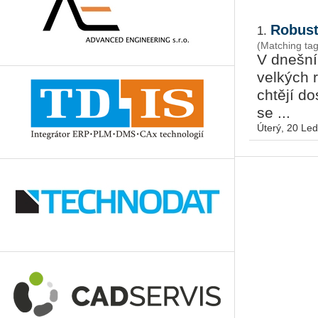
Robust
1.
(Matching ta
V dnešní
velkých 
chtějí do
se ...
Úterý, 20 Le