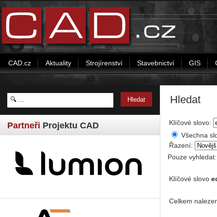
CAD.cz
Aktuality
Strojírenství
Stavebnictví
GIS
Hledat
Klíčové slovo:
Partneři
Projektu CAD
Všechna sl
Řazení:
Pouze vyhledat
Klíčové slovo
e
Celkem nalezen