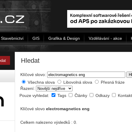
Stavebnictví
GIS
Grafika & Design
Vzdělávání - akce
Hledat
Klíčové slovo:
H
Všechna slova
Libovolná slova
Přesná fráze
Řazení:
Pouze vyhledat:
Tags
Články
Odkazy
Kontak
Klíčové slovo
electromagnetics eng
Celkem nalezeno výsledků : 0.