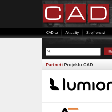
CAD.cz
Aktuality
Strojírenství
Partneři
Projektu CAD