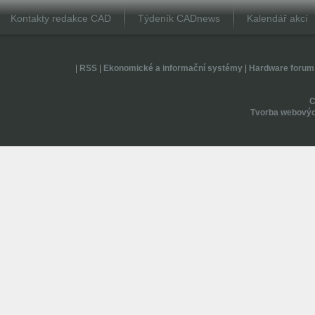
Kontakty redakce CAD
Týdeník CADnews
Kalendář akcí
|
RSS
|
Ekonomické a informační systémy
|
Hardware forum
Tvorba webovýc