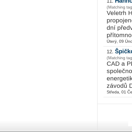
Hanno
11.
(Matching tag
Veletrh 
propojen
dní před
přítomnos
Úterý, 09 Ún
Špičko
12.
(Matching t
CAD a PD
společno
energeti
závodů D
Středa, 01 Č