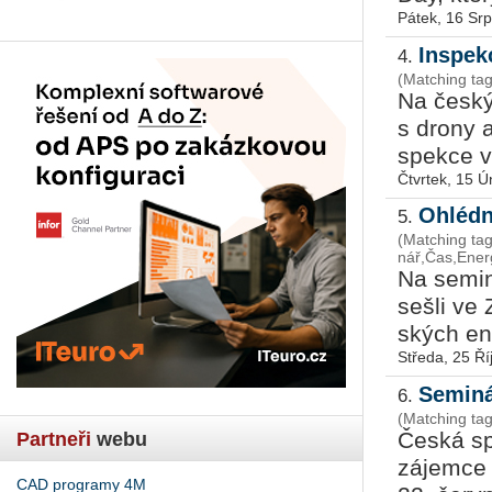
Pátek, 16 Sr
Inspek
4.
(Matching ta
Na český t
s drony a 
spek­ce v 
Čtvrtek, 15 
Ohlédn
5.
(Matching tags
nář,Čas,Ener
Na se­mi­n
sešli ve Z
ských ener
Středa, 25 Ří
Seminá
6.
(Matching ta
Česká spo
Partneři
webu
zá­jem­ce 
CAD programy 4M