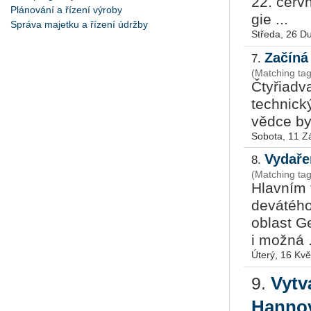
22. červ­
Plánování a řízení výroby
gie ...
Správa majetku a řízení údržby
Středa, 26 D
Začíná
7.
(Matching tag
Čty­ři­a­d
tech­nic­
vědce byl 
Sobota, 11 Z
Vydaře
8.
(Matching ta
Hlavním 
devátého
oblast G
i možná .
Úterý, 16 Kv
Vytv
9.
Hanno