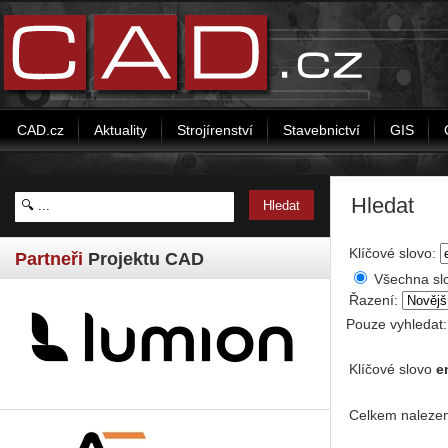
CAD.cz
Aktuality
Strojírenství
Stavebnictví
GIS
Hledat
Klíčové slovo:
Partneři
Projektu CAD
Všechna sl
Řazení:
Pouze vyhledat
Klíčové slovo
e
Celkem nalezen