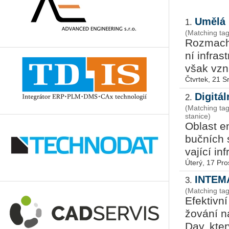
Umělá 
1.
(Matching tag
Roz­mach u
ní in­fra­s
však vzni­
Čtvrtek, 21 
Digitá
2.
(Matching ta
stanice)
Ob­last en
buč­ních s
va­jí­cí i
Úterý, 17 Pro
INTEMA
3.
(Matching ta
Efek­tiv­n
žo­vá­ní n
Day, který