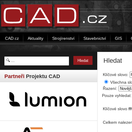
CAD.cz
Aktuality
Strojírenství
Stavebnictví
GIS
Hledat
Klíčové slovo:
Partneři
Projektu CAD
Všechna sl
Řazení:
Pouze vyhledat
Klíčové slovo
ff
Celkem nalezen