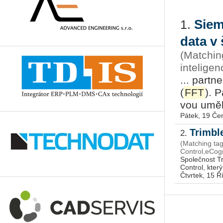
Siem
1.
data v
(Matchin
intelige
... part­ne
(
FFT
). P
vou umě­lo
Pátek, 19 Če
Trimbl
2.
(Matching ta
Control,eCog
Společnost Tr
Control, kter
Čtvrtek, 15 Ř