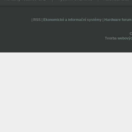
|
RSS
|
Ekonomické a informační systémy
|
Hardware forum
Tvorba webovýc