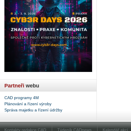
Partneři
webu
CAD programy 4M
Plánování a řízení výroby
Správa majetku a řízení údržby
Kontakty redakce CAD
Týdeník CADnews
Kalendář akcí