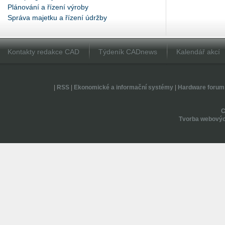
Plánování a řízení výroby
Správa majetku a řízení údržby
Kontakty redakce CAD
Týdeník CADnews
Kalendář akcí
|
RSS
|
Ekonomické a informační systémy
|
Hardware forum
Tvorba webovýc