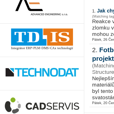
Jak ch
1.
(Matching tag
Re­ak­ce v
zlom­ku vt
mohou zcel
Pátek, 26 Če
Fotb
2.
projek
(Matchin
Structur
Nejlepší
materiálů
byl tento
svatostán
Pátek, 20 Če