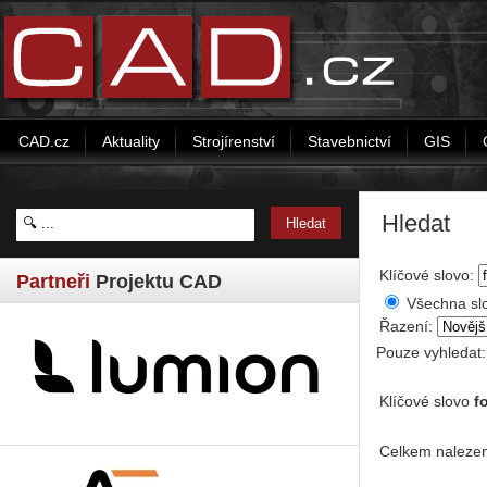
CAD.cz
Aktuality
Strojírenství
Stavebnictví
GIS
Hledat
Klíčové slovo:
Partneři
Projektu CAD
Všechna sl
Řazení:
Pouze vyhledat
Klíčové slovo
f
Celkem nalezen