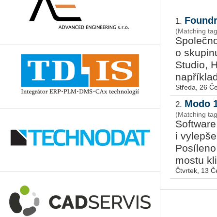
Foundr
1.
(Matching ta
Společn
o skupin
Studio, H
například
Středa, 26 Č
Modo 1
2.
(Matching ta
Software
i vylepše
Posíleno
mostu kli
Čtvrtek, 13 