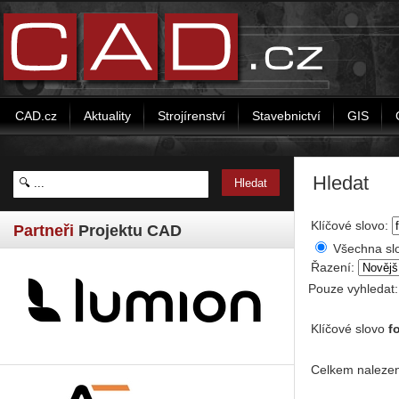
CAD.cz
Aktuality
Strojírenství
Stavebnictví
GIS
Hledat
Klíčové slovo:
Partneři
Projektu CAD
Všechna sl
Řazení:
Pouze vyhledat
Klíčové slovo
f
Celkem nalezen