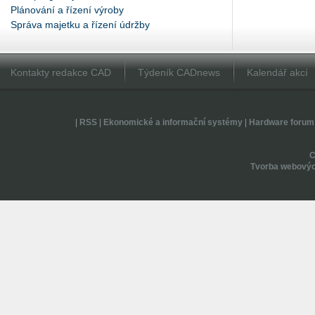
Plánování a řízení výroby
Správa majetku a řízení údržby
Kontakty redakce CAD
Týdeník CADnews
Kalendář akcí
|
RSS
|
Ekonomické a informační systémy
|
Hardware forum
Tvorba webovýc