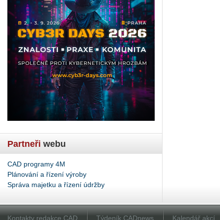
Partneři
webu
CAD programy 4M
Plánování a řízení výroby
Správa majetku a řízení údržby
Kontakty redakce CAD
Týdeník CADnews
Kalendář akcí