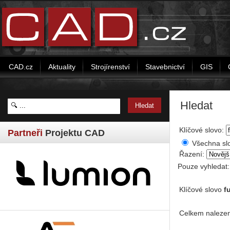
CAD.cz
Aktuality
Strojírenství
Stavebnictví
GIS
Hledat
Klíčové slovo:
Partneři
Projektu CAD
Všechna sl
Řazení:
Pouze vyhledat
Klíčové slovo
f
Celkem nalezen