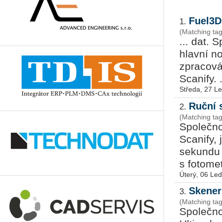
Fuel3D
1.
(Matching tag
... dat. 
hlavní n
zpracová
Scanify. .
Středa, 27 L
Ruční 
2.
(Matching ta
Společn
Scanify,
sekundu 
s fotome
Úterý, 06 Le
Skener
3.
(Matching tag
Společn