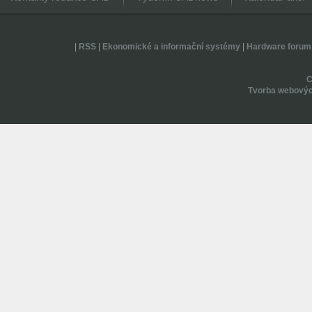
|
RSS
|
Ekonomické a informační systémy
|
Hardware forum
Tvorba webovýc