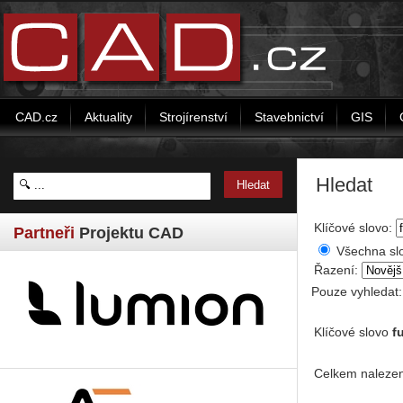
CAD.cz
Aktuality
Strojírenství
Stavebnictví
GIS
Hledat
Klíčové slovo:
Partneři
Projektu CAD
Všechna sl
Řazení:
Pouze vyhledat
Klíčové slovo
f
Celkem nalezen