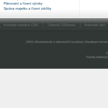
Plánování a řízení výroby
Správa majetku a řízení údržby
Kontakty redakce CAD
Týdeník CADnews
Kalendář akcí
|
RSS
|
Ekonomické a informační systémy
|
Hardware forum
Tvorba webovýc