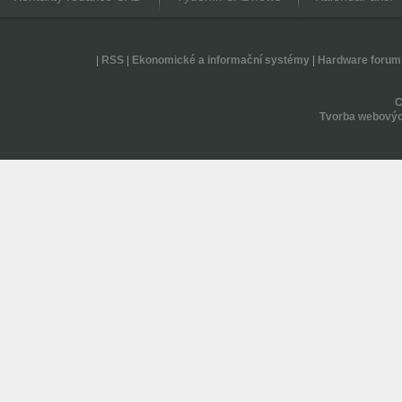
|
RSS
|
Ekonomické a informační systémy
|
Hardware forum
Tvorba webovýc