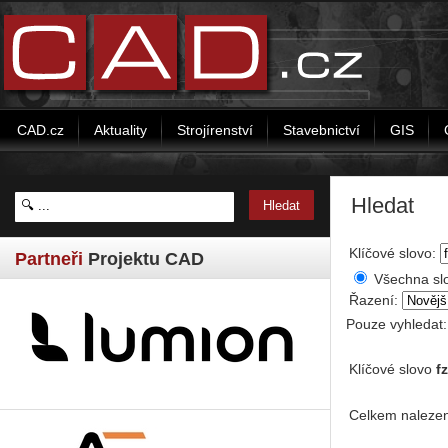
CAD.cz
Aktuality
Strojírenství
Stavebnictví
GIS
Hledat
Klíčové slovo:
Partneři
Projektu CAD
Všechna sl
Řazení:
Pouze vyhledat
Klíčové slovo
fz
Celkem nalezen