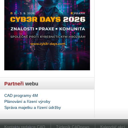
Partneři
webu
CAD programy 4M
Plánování a řízení výroby
Správa majetku a řízení údržby
Kontakty redakce CAD
Týdeník CADnews
Kalendář akcí