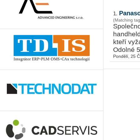
Panaso
1.
(Matching ta
Společno
handheld
kteří vyž
Odolné 5”
Pondělí, 25 