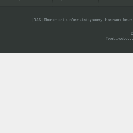
|
RSS
|
Ekonomické a informační systémy
|
Hardware forum
Tvorba webovýc