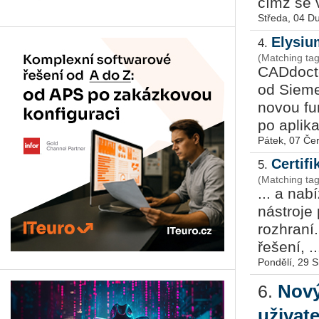
čímž se v
Středa, 04 D
Elysiu
4.
(Matching ta
CADdocto
od Sieme
novou fu
po aplika
Pátek, 07 Če
Certif
5.
(Matching ta
... a nab
nástroje
rozhraní
řešení, ..
Pondělí, 29 
Nový
6.
uživat