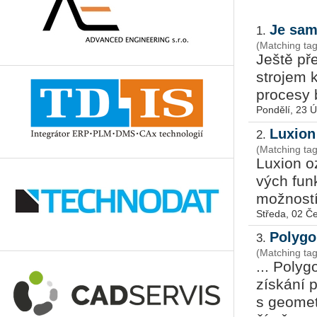
Je sam
1.
(Matching ta
Ještě pře
stro­jem ko
pro­ce­sy 
Pondělí, 23 
Luxion
2.
(Matching tags
Lu­xi­on 
vých funk­
mož­nos­tí 
Středa, 02 Č
Polygo
3.
(Matching ta
... Poly
získání 
s geometr