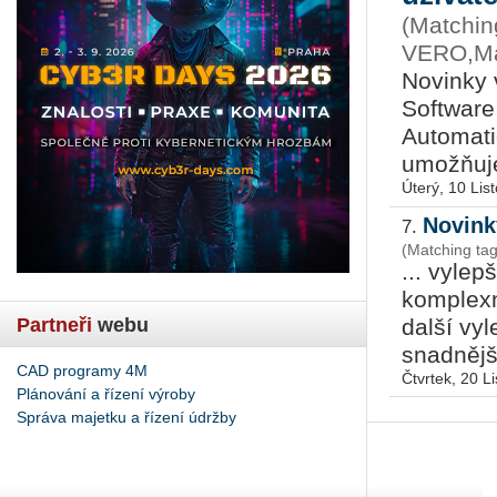
(Matchin
VERO,Ma
Novinky 
Software
Automati
umožňuje
Úterý, 10 Lis
Novink
7.
(Matching ta
... vylep
komplex
Partneři
webu
další vyl
snadnější
CAD programy 4M
Čtvrtek, 20 L
Plánování a řízení výroby
Správa majetku a řízení údržby