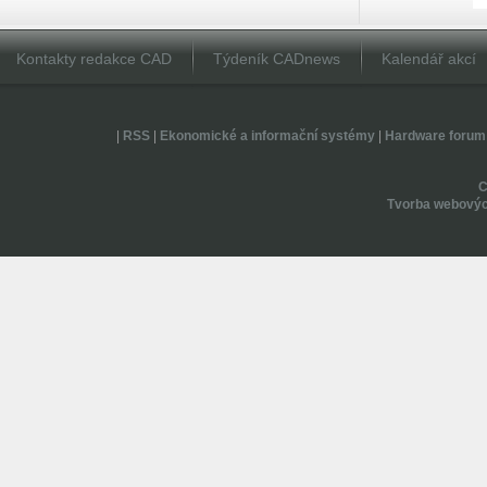
Kontakty redakce CAD
Týdeník CADnews
Kalendář akcí
|
RSS
|
Ekonomické a informační systémy
|
Hardware forum
Tvorba webovýc