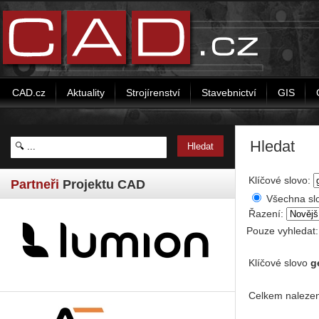
CAD.cz
Aktuality
Strojírenství
Stavebnictví
GIS
Hledat
Klíčové slovo:
Partneři
Projektu CAD
Všechna sl
Řazení:
Pouze vyhledat
Klíčové slovo
g
Celkem nalezen