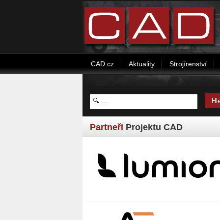
CAD.cz
Aktuality
Strojírenství
Partneři
Projektu CAD