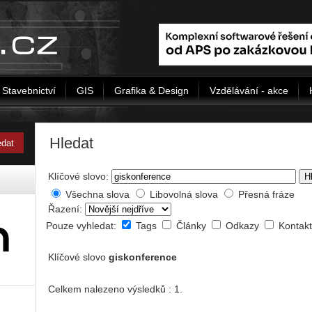
Stavebnictví
GIS
Grafika & Design
Vzdělávání - akce
Hledat
Klíčové slovo:
H
Všechna slova
Libovolná slova
Přesná fráze
Řazení:
Pouze vyhledat:
Tags
Články
Odkazy
Kontak
Klíčové slovo
giskonference
Celkem nalezeno výsledků : 1.