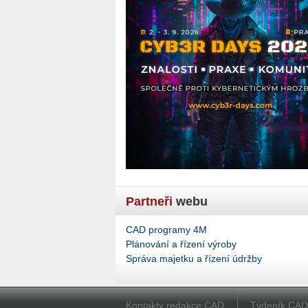
Partneři
webu
CAD programy 4M
Plánování a řízení výroby
Správa majetku a řízení údržby
Kontakty redakce CAD
Týdeník CA