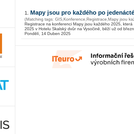
Mapy jsou pro každého po jedenáct
1.
(Matching tags: GIS,Kon­fe­ren­ce,Re­gis­tra­ce,Mapy jsou k
Re­gis­tra­ce na kon­fe­ren­ci Mapy jsou kaž­dé­ho 2025, kte
2025 v Ho­te­lu Skal­ský dvůr na Vy­so­či­ně, běží už od břez­na. 
Pondělí, 14 Duben 2025