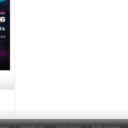
Dnews
Kalendář akcí
Ceník inzerce
Archív časopisu