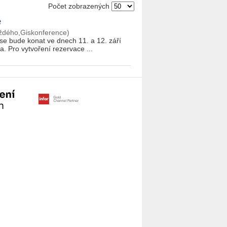
Počet zobrazených
é
až­dé­ho,Giskonference)
rá se bude konat ve dnech 11. a 12. září
Pro vy­tvo­ře­ní re­zer­va­ce ...