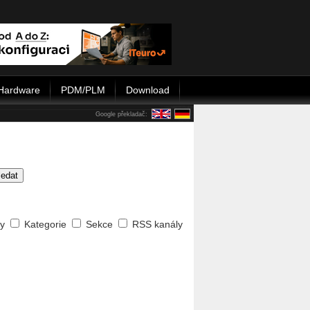
Hardware
PDM/PLM
Download
Google překladač:
ledat
ty
Kategorie
Sekce
RSS kanály