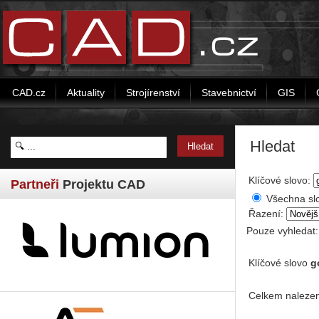
CAD.cz
Aktuality
Strojírenství
Stavebnictví
GIS
Hledat
Klíčové slovo:
Partneři
Projektu CAD
Všechna sl
Řazení:
Pouze vyhledat
Klíčové slovo
g
Celkem nalezen