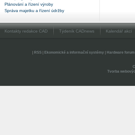
Plánování a řízení výroby
Správa majetku a řízení údržby
Kontakty redakce CAD
Týdeník CADnews
Kalendář akcí
|
RSS
|
Ekonomické a informační systémy
|
Hardware forum
Tvorba webovýc