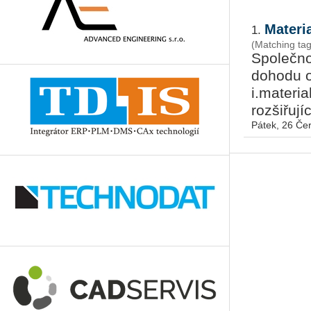
Materi
1.
(Matching tag
Společno
dohodu o
i.materia
rozšiřující
Pátek, 26 Če