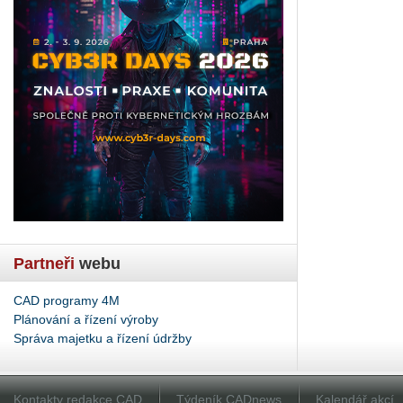
Partneři
webu
CAD programy 4M
Plánování a řízení výroby
Správa majetku a řízení údržby
Kontakty redakce CAD
Týdeník CADnews
Kalendář akcí