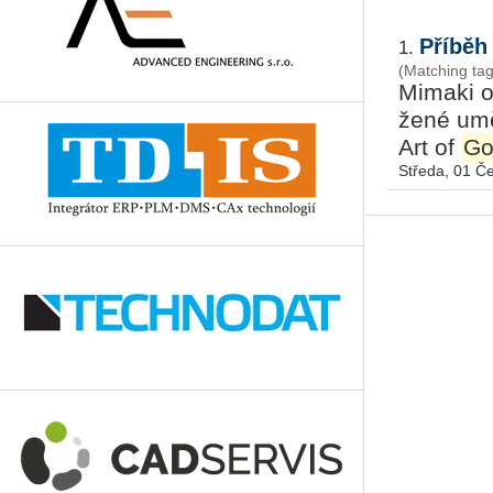
Příběh
1.
(Matching tag
Mi­ma­ki o
že­né umě
Art of
Go
Středa, 01 Č