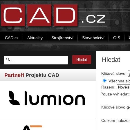
CAD.cz
Aktuality
Strojírenství
Stavebnictví
GIS
Hledat
Klíčové slovo:
Partneři
Projektu CAD
Všechna sl
Řazení:
Pouze vyhledat
Klíčové slovo
g
Celkem nalezen