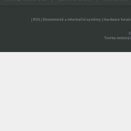
|
RSS
|
Ekonomické a informační systémy
|
Hardware forum
Tvorba webovýc