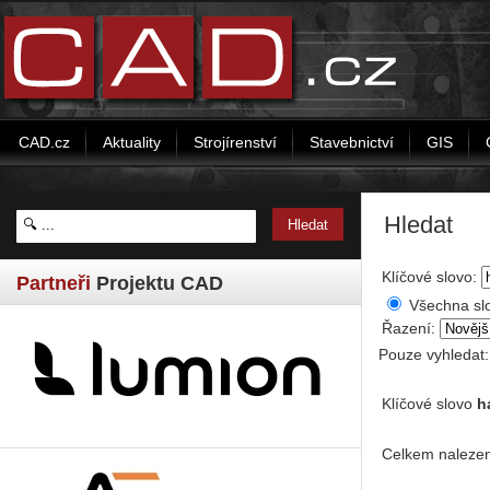
CAD.cz
Aktuality
Strojírenství
Stavebnictví
GIS
Hledat
Klíčové slovo:
Partneři
Projektu CAD
Všechna sl
Řazení:
Pouze vyhledat
Klíčové slovo
h
Celkem nalezen