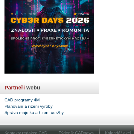
Partneři
webu
CAD programy 4M
Plánování a řízení výroby
Správa majetku a řízení údržby
Kontakty redakce CAD
Týdeník CADnews
Kalendář akcí