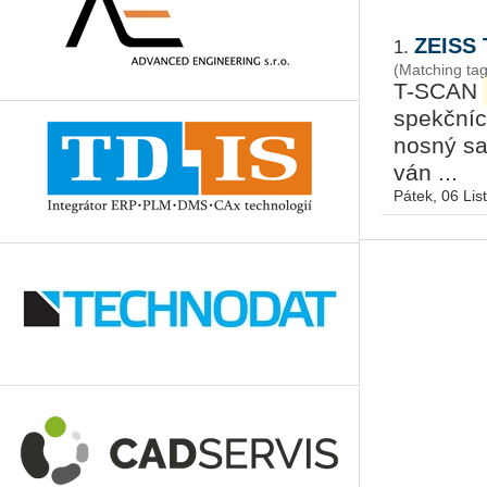
ZEISS 
1.
(Matching ta
T-SCAN
spekč­níc
nos­ný sa­
ván ...
Pátek, 06 Li