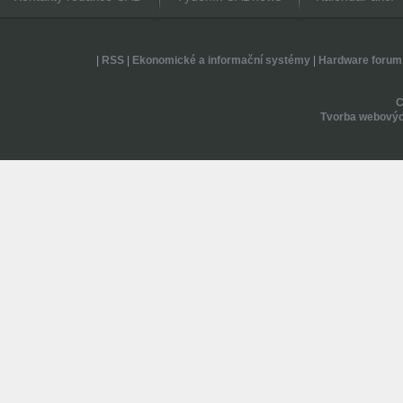
|
RSS
|
Ekonomické a informační systémy
|
Hardware forum
Tvorba webovýc