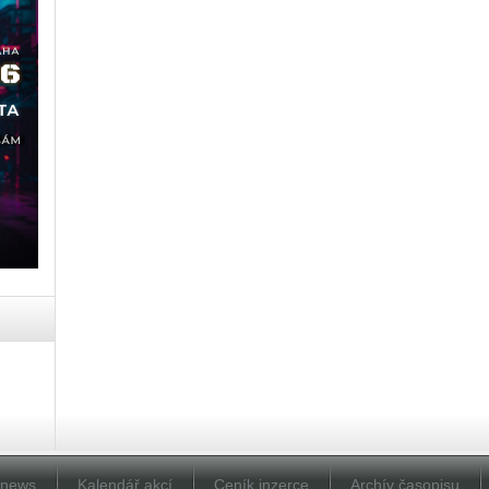
Dnews
Kalendář akcí
Ceník inzerce
Archív časopisu