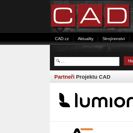
CAD.cz
Aktuality
Strojírenství
Partneři
Projektu CAD