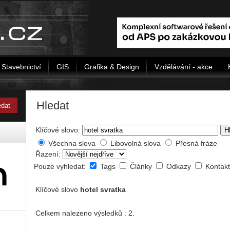
Stavebnictví
GIS
Grafika & Design
Vzdělávání - akce
Hledat
Klíčové slovo:
H
Všechna slova
Libovolná slova
Přesná fráze
Řazení:
Pouze vyhledat:
Tags
Články
Odkazy
Kontak
Klíčové slovo
hotel svratka
Celkem nalezeno výsledků : 2.