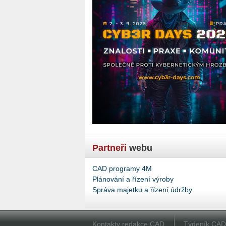
Partneři
webu
CAD programy 4M
Plánování a řízení výroby
Správa majetku a řízení údržby
Kontakty redakce CAD
Týdeník CA