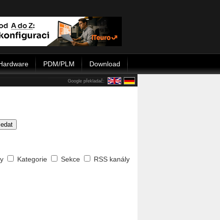
Hardware
PDM/PLM
Download
Google překladač:
ledat
ty
Kategorie
Sekce
RSS kanály