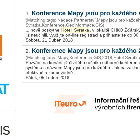
Konference Mapy jsou pro každého s
1.
(Matching tags: Nadace Partnerství,Mapy jsou pro každéh
Svratka,Konference,Geoinformace,GIS)
... nově po­skyt­ne
Hotel
Svratka
, v lokalitě CHKO Žďárský
již neučinili, využijte on-line registraci a přihlaste se do
Sobota, 21 Duben 2018
Konference Mapy jsou pro každého
2.
(Matching tags: Mapy,Konference,GIS,2018,Hotel Svratka
Pozvání na konání již čtvrtého ročníku odborné konferen
systému s názvem Mapy jsou pro kaž­dé­ho. Jak na základ
efektivně a zod­povědně ...
Pátek, 05 Leden 2018