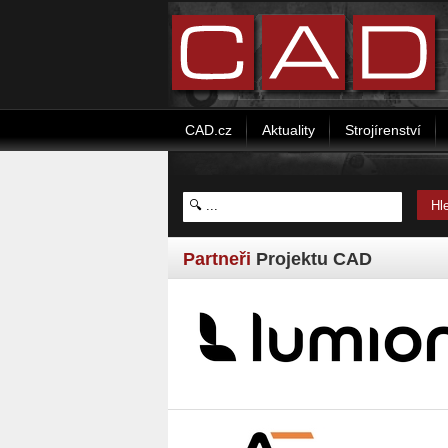
CAD.cz
Aktuality
Strojírenství
Partneři
Projektu CAD