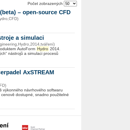
Počet zobrazených
(beta) – open-source CFD
Hydro,CFD)
troje a simulaci
ineering,Hydro,2014,tváření)
 produktem AutoForm
Hydro
2014.
ch“ nástrojů a simulaci procesů
 čerpadel AxSTREAM
FD)
ě výkonného návrhového softwaru
í, cenově dostupné, snadno použitelné