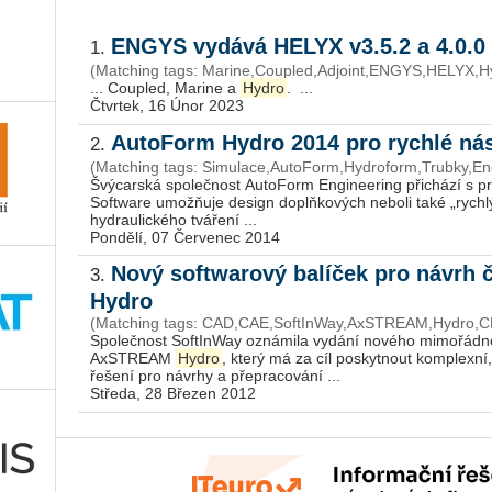
ENGYS vydává HELYX v3.5.2 a 4.0.0 
1.
(Matching tags: Ma­ri­ne,Coupled,Ad­joint,ENGYS,HELYX,
... Coupled, Ma­ri­ne a
Hydro
. ...
Čtvrtek, 16 Únor 2023
AutoForm Hydro 2014 pro rychlé nás
2.
(Matching tags: Simulace,AutoForm,Hydroform,Trubky,Eng
Švýcarská společnost AutoForm Engineering přichází s
Software umožňuje design doplňkových neboli také „rychlý
hydraulického tváření ...
Pondělí, 07 Červenec 2014
Nový softwarový balíček pro návrh
3.
Hydro
(Matching tags: CAD,CAE,SoftInWay,AxSTREAM,Hydro,C
Společnost SoftInWay oznámila vydání nového mimořádn
AxSTREAM
Hydro
, který má za cíl poskytnout komplexn
řešení pro návrhy a přepracování ...
Středa, 28 Březen 2012