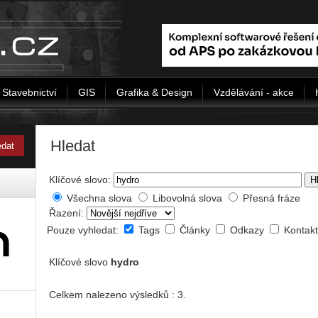
Stavebnictví
GIS
Grafika & Design
Vzdělávání - akce
Hledat
Klíčové slovo:
H
Všechna slova
Libovolná slova
Přesná fráze
Řazení:
Pouze vyhledat:
Tags
Články
Odkazy
Kontak
Klíčové slovo
hydro
Celkem nalezeno výsledků : 3.