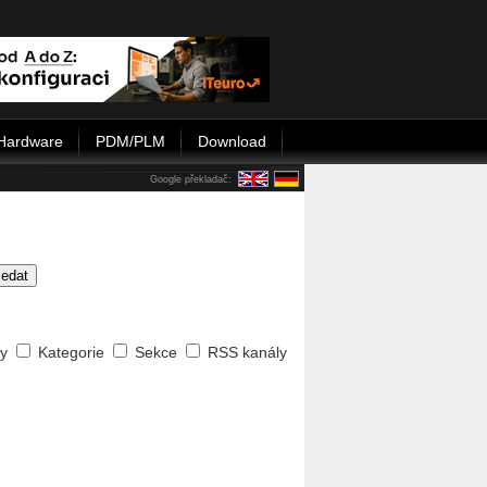
Hardware
PDM/PLM
Download
Google překladač:
ledat
ty
Kategorie
Sekce
RSS kanály