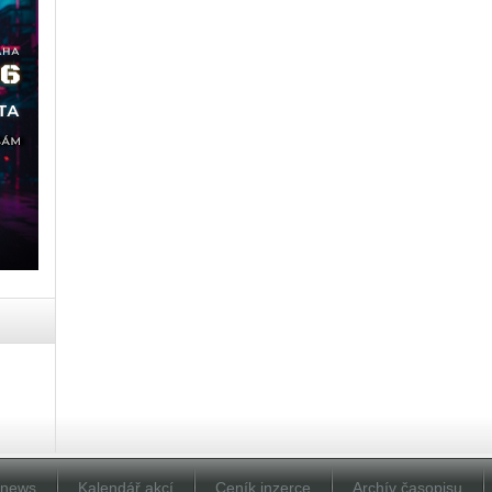
Dnews
Kalendář akcí
Ceník inzerce
Archív časopisu