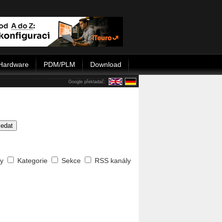
Hardware
PDM/PLM
Download
Google překladač:
ledat
ty
Kategorie
Sekce
RSS kanály