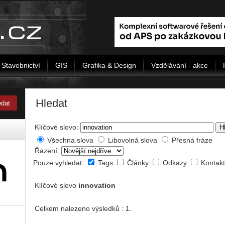
Stavebnictví
GIS
Grafika & Design
Vzdělávání - akce
Hledat
Klíčové slovo:
H
Všechna slova
Libovolná slova
Přesná fráze
Řazení:
Pouze vyhledat:
Tags
Články
Odkazy
Kontak
Klíčové slovo
innovation
Celkem nalezeno výsledků : 1.