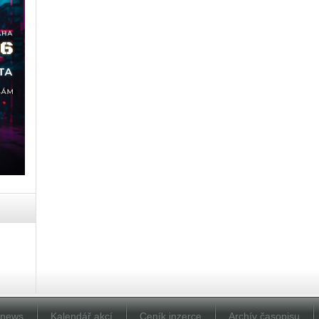
Dnews
Kalendář akcí
Ceník inzerce
Archív časopisu