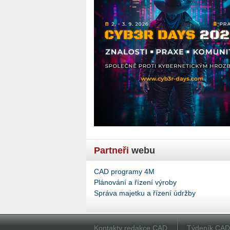
Partneři
webu
CAD programy 4M
Plánování a řízení výroby
Správa majetku a řízení údržby
Kontakty redakce CAD
Týdeník CA