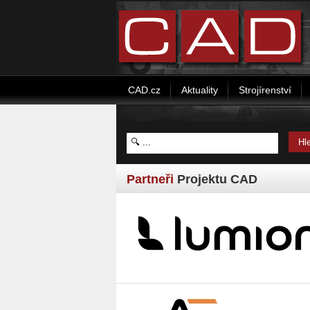
CAD.cz
Aktuality
Strojírenství
Partneři
Projektu CAD