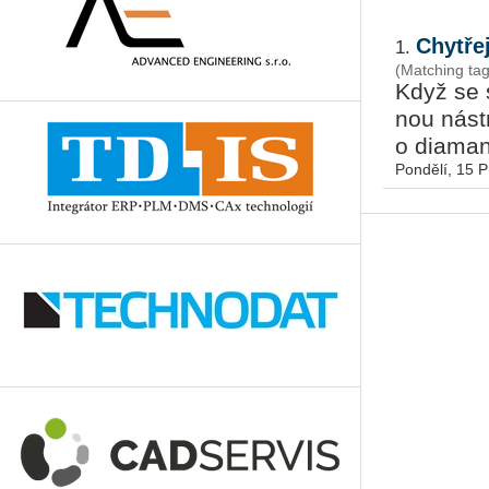
Chytře
1.
(Matching ta
Když se s
nou ná­str
o di­a­man
Pondělí, 15 