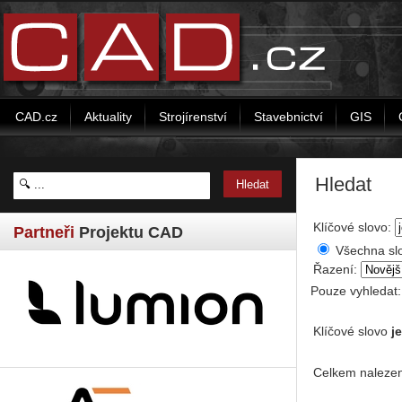
CAD.cz
Aktuality
Strojírenství
Stavebnictví
GIS
Hledat
Klíčové slovo:
Partneři
Projektu CAD
Všechna sl
Řazení:
Pouze vyhledat
Klíčové slovo
j
Celkem nalezen