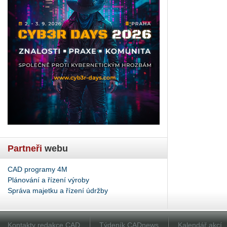
Partneři
webu
CAD programy 4M
Plánování a řízení výroby
Správa majetku a řízení údržby
Kontakty redakce CAD
Týdeník CADnews
Kalendář akcí