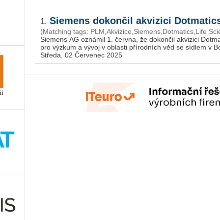
Siemens dokončil akvizici Dotmatic
1.
(Matching tags: PLM,Akvizice,Siemens,Dotmatics,Life Sci
Sie­mens AG ozná­mil 1. červ­na, že do­kon­čil akvi­zi­ci Do­tma­ti
pro vý­zkum a vývoj v ob­las­ti pří­rod­ních věd se síd­lem v Bos­t
Středa, 02 Červenec 2025