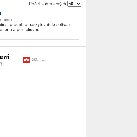
Počet zobrazených
s
ences)
cs, před­ní­ho po­sky­to­va­te­le soft­wa­ru
o­nu a port­fo­li­o­vou ...