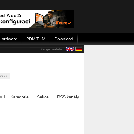
Hardware
PDM/PLM
Download
Google překladač:
ledat
ty
Kategorie
Sekce
RSS kanály