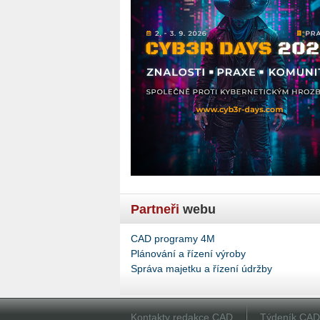
Partneři
webu
CAD programy 4M
Plánování a řízení výroby
Správa majetku a řízení údržby
Kontakty redakce CAD
Týdeník CA