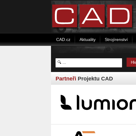
CAD.cz
Aktuality
Strojírenství
Partneři
Projektu CAD