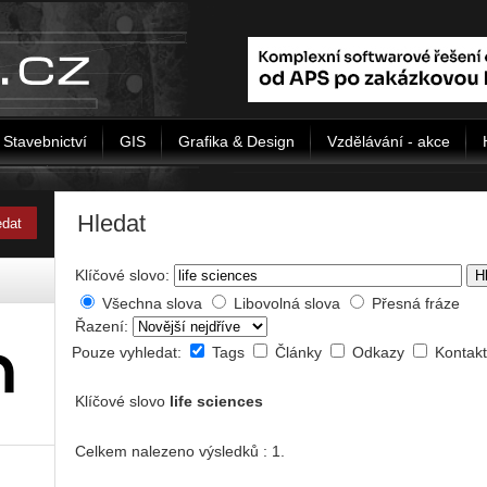
Stavebnictví
GIS
Grafika & Design
Vzdělávání - akce
Hledat
Klíčové slovo:
H
Všechna slova
Libovolná slova
Přesná fráze
Řazení:
Pouze vyhledat:
Tags
Články
Odkazy
Kontak
Klíčové slovo
life sciences
Celkem nalezeno výsledků : 1.