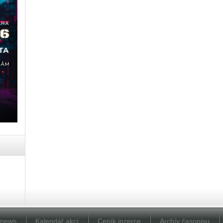
Dnews
Kalendář akcí
Ceník inzerce
Archív časopisu