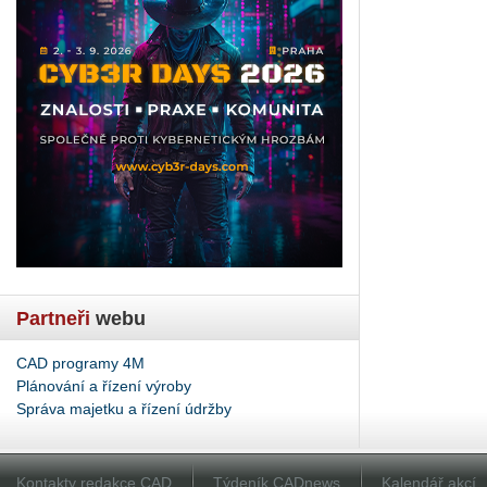
Partneři
webu
CAD programy 4M
Plánování a řízení výroby
Správa majetku a řízení údržby
Kontakty redakce CAD
Týdeník CADnews
Kalendář akcí