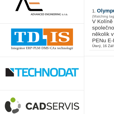
Olympu
1.
(Matching t
V Kolíně
společno
několik 
PENu E-PL
Úterý, 16 Zář