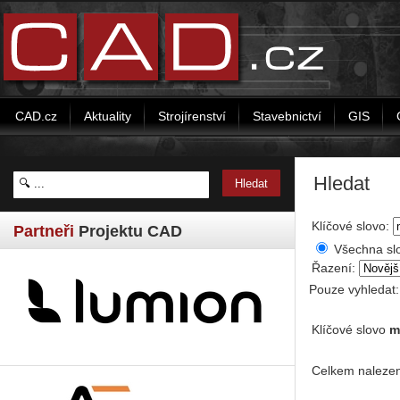
CAD.cz
Aktuality
Strojírenství
Stavebnictví
GIS
Hledat
Klíčové slovo:
Partneři
Projektu CAD
Všechna sl
Řazení:
Pouze vyhledat
Klíčové slovo
m
Celkem nalezen