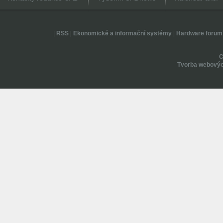
|
RSS
|
Ekonomické a informační systémy
|
Hardware forum
Tvorba webovýc