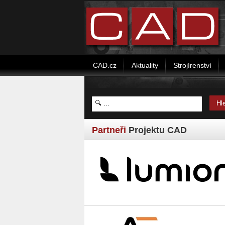
CAD.cz
Aktuality
Strojírenství
Partneři
Projektu CAD