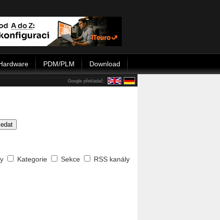
Hardware
PDM/PLM
Download
Google překladač:
ledat
ty
Kategorie
Sekce
RSS kanály