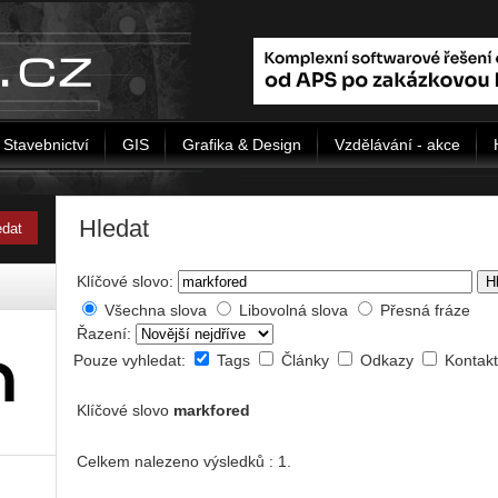
Stavebnictví
GIS
Grafika & Design
Vzdělávání - akce
Hledat
Klíčové slovo:
H
Všechna slova
Libovolná slova
Přesná fráze
Řazení:
Pouze vyhledat:
Tags
Články
Odkazy
Kontak
Klíčové slovo
markfored
Celkem nalezeno výsledků : 1.