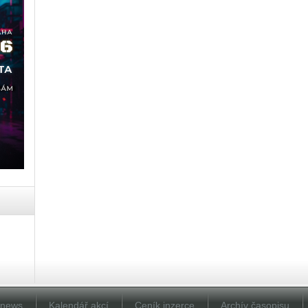
Dnews
Kalendář akcí
Ceník inzerce
Archív časopisu