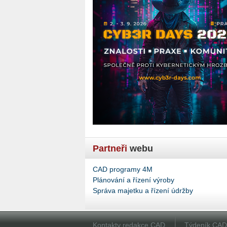
Partneři
webu
CAD programy 4M
Plánování a řízení výroby
Správa majetku a řízení údržby
Kontakty redakce CAD
Týdeník CA