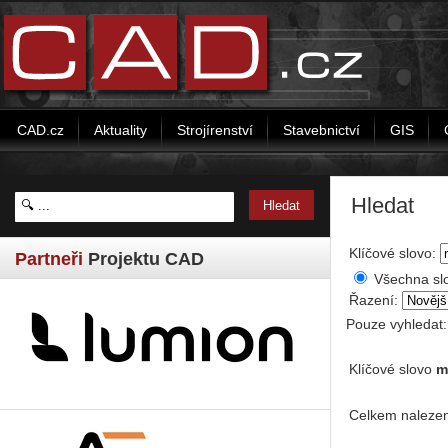
CAD.cz
Aktuality
Strojírenství
Stavebnictví
GIS
Hledat
Klíčové slovo:
Partneři
Projektu CAD
Všechna sl
Řazení:
Pouze vyhledat
Klíčové slovo
m
Celkem nalezen