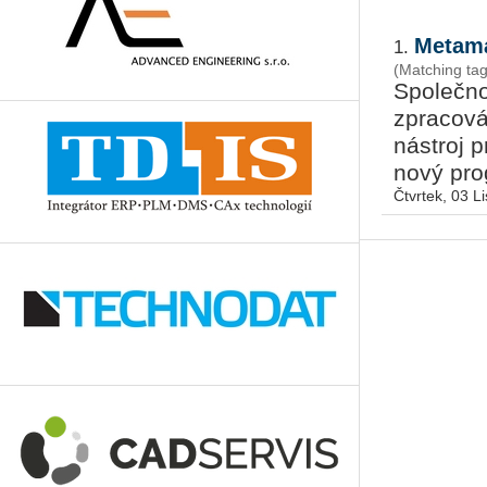
Metama
1.
(Matching ta
Společn
zpracová
nástroj 
nový prog
Čtvrtek, 03 L