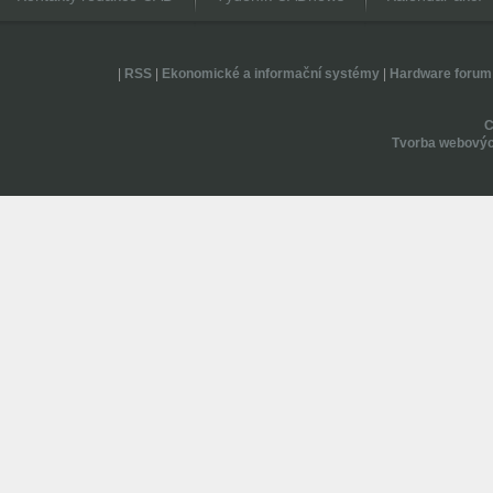
|
RSS
|
Ekonomické a informační systémy
|
Hardware forum
Tvorba webovýc