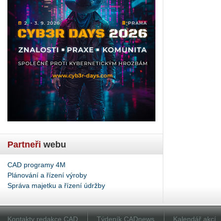
Partneři
webu
CAD programy 4M
Plánování a řízení výroby
Správa majetku a řízení údržby
Kontakty redakce CAD
Týdeník CADnews
Kalendář akcí