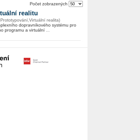
Počet zobrazených
uální realitu
ototypování,Virtuální realita)
plex­ní­ho do­prav­ní­ko­vé­ho sys­té­mu pro
ho pro­gra­mu a vir­tu­ál­ní ...