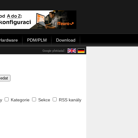
Hardware
PDM/PLM
Download
Google překladač:
ledat
ty
Kategorie
Sekce
RSS kanály