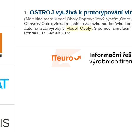
OSTROJ využívá k prototypování virt
1.
(Matching tags: Model Obaly,Dopravníkový systém,Ostroj,Pr
Opav­ský Os­t­roj zís­kal roz­sáh­lou za­káz­ku na do­dáv­ku kom­
au­to­ma­ti­za­ci vý­ro­by v
Model
Obaly
. S po­mo­cí si­mu­lač­ní­
Pondělí, 03 Červen 2024