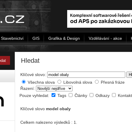
Stavebnictví
GIS
Grafika & Design
Vzdělávání - akce
Hledat
Klíčové slovo:
H
Všechna slova
Libovolná slova
Přesná fráze
Řazení:
Pouze vyhledat:
Tags
Články
Odkazy
Kontak
Klíčové slovo
model obaly
Celkem nalezeno výsledků : 1.