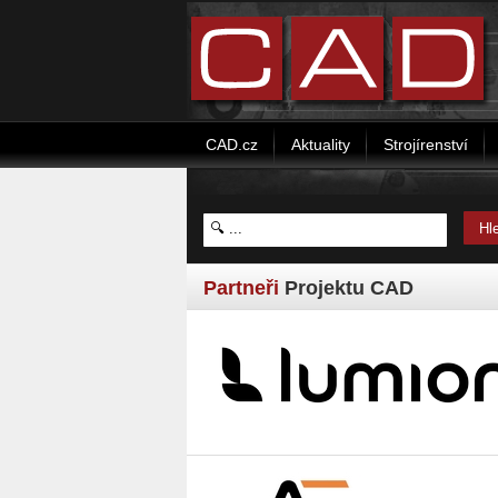
CAD.cz
Aktuality
Strojírenství
Partneři
Projektu CAD