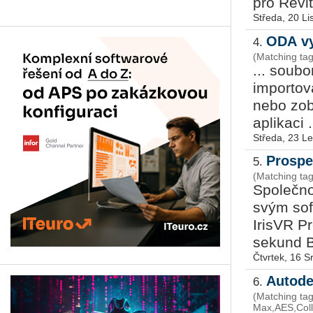
pro Revit 
Středa, 20 L
ODA vy
4.
(Matching ta
... sou­b
importov
nebo zobr
aplikaci .
Středa, 23 L
Prospe
5.
(Matching tag
Společno
svým sof
IrisVR P
sekund BI
Čtvrtek, 16 
Autode
6.
(Matching tag
Max,AES,Coll