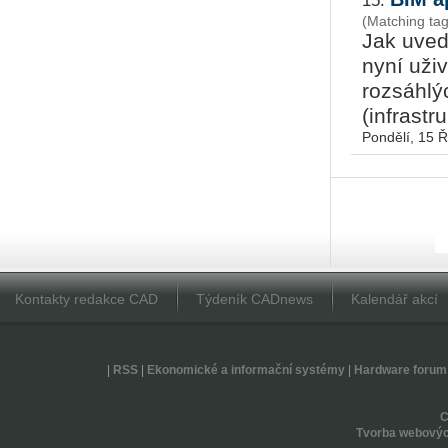
15.
(Matching ta
Jak uved
nyní uži
rozsáhlý
(infrastr
Pondělí, 15 Ř
Kontakty redakce CAD
Týdeník CADnews
Kalendář akcí
|
RSS
|
Ekonomické a informační systémy
|
Hardware forum
Tvorba webovýc