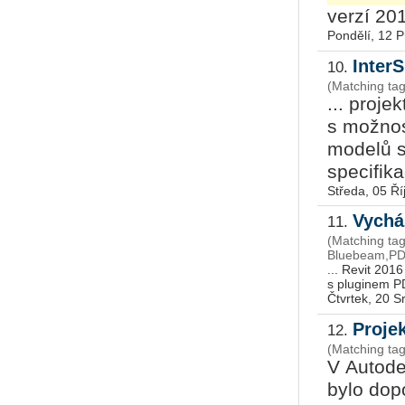
verzí 201
Pondělí, 12 
Inter
10.
(Matching ta
... proje
s možnos
modelů s
specifika
Středa, 05 Ří
Vychá
11.
(Matching tag
Bluebeam,PDF
... Revit 201
Čtvrtek, 20 
Proje
12.
(Matching ta
V Autode
bylo dopo