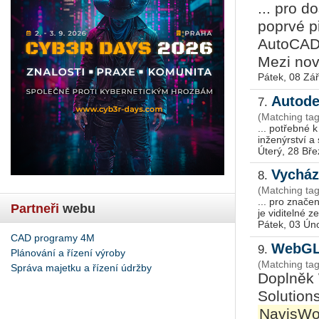
... pro d
poprvé p
AutoCAD,
Mezi nové
Pátek, 08 Zář
Autode
7.
(Matching ta
... potřebné 
inženýrství a 
Úterý, 28 Bř
Vycház
8.
(Matching ta
... pro znače
Partneři
webu
Pátek, 03 Ún
CAD programy 4M
WebGL 
9.
Plánování a řízení výroby
(Matching ta
Správa majetku a řízení údržby
Doplněk
Solution
NavisWo