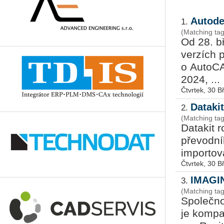
Autode
1.
(Matching ta
Od 28. bř
ver­zích p
o Au­to­
2024, ...
Čtvrtek, 30 
Dataki
2.
(Matching tag
Da­ta­kit 
pře­vod­n
im­por­to­
Čtvrtek, 30 
IMAGIN
3.
(Matching ta
Spo­leč­no
je kom­pa­