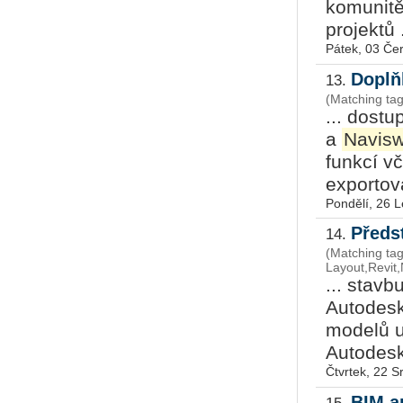
komunitě
projektů .
Pátek, 03 Če
Doplň
13.
(Matching ta
... dost
a
Navisw
funkcí v
exportov
Pondělí, 26 
Předs
14.
(Matching tag
Layout,Revit
... stav
Autodesk
modelů u
Autodes
Čtvrtek, 22 
BIM a