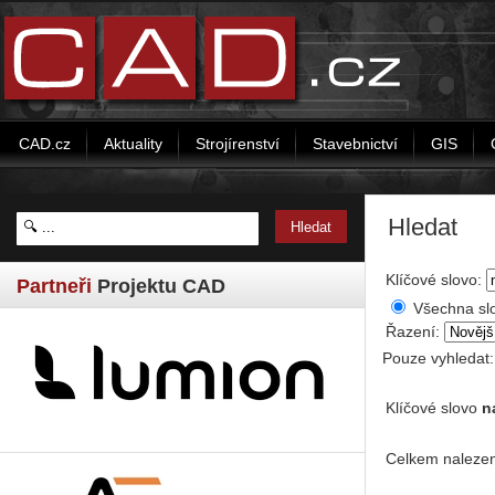
CAD.cz
Aktuality
Strojírenství
Stavebnictví
GIS
Hledat
Klíčové slovo:
Partneři
Projektu CAD
Všechna sl
Řazení:
Pouze vyhledat
Klíčové slovo
n
Celkem nalezen