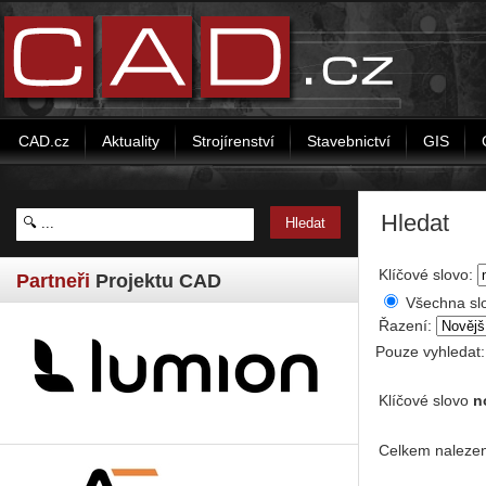
CAD.cz
Aktuality
Strojírenství
Stavebnictví
GIS
Hledat
Klíčové slovo:
Partneři
Projektu CAD
Všechna sl
Řazení:
Pouze vyhledat
Klíčové slovo
n
Celkem nalezen