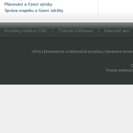
Plánování a řízení výroby
Správa majetku a řízení údržby
Kontakty redakce CAD
Týdeník CADnews
Kalendář akcí
|
RSS
|
Ekonomické a informační systémy
|
Hardware forum
Tvorba webovýc