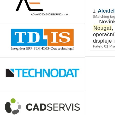
Alcate
1.
(Matching tag
... Novi
Nougat
,
operační 
displeje i
Pátek, 01 Pr