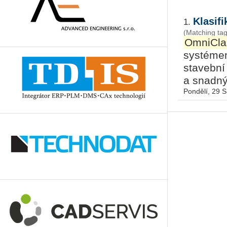
Klasif
1.
(Matching t
OmniCla
systémem 
stavební 
a snadný
Pondělí, 29 