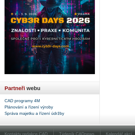
Partneři
webu
CAD programy 4M
Plánování a řízení výroby
Správa majetku a řízení údržby
Kontakty redakce CAD
Týdeník CADnews
Kalendář akcí