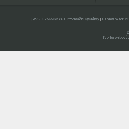
|
RSS
|
Ekonomické a informační systémy
|
Hardware forum
Tvorba webovýc