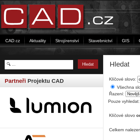
CAD.cz
Aktuality
Strojírenství
Stavebnictví
GIS
Hledat
Klíčové slovo:
Partneři
Projektu CAD
Všechna sl
Řazení:
Pouze vyhledat
Klíčové slovo
o
Celkem nalezen