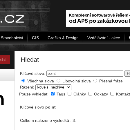
Stavebnictví
GIS
Grafika & Design
Vzdělávání - akce
Hledat
Klíčové slovo:
H
Všechna slova
Libovolná slova
Přesná fráze
Řazení:
Pouze vyhledat:
Tags
Články
Odkazy
Kontak
Klíčové slovo
point
Celkem nalezeno výsledků : 3.