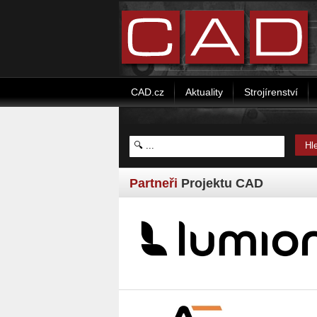
CAD.cz
Aktuality
Strojírenství
Partneři
Projektu CAD