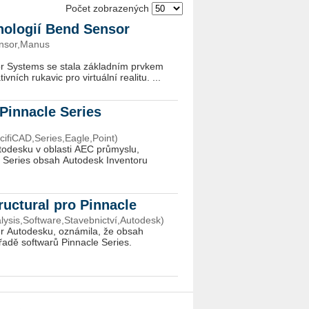
Počet zobrazených
chnologií Bend Sensor
ensor,Manus
 Systems se stala základním prvkem
vních rukavic pro virtuální realitu. ...
Pinnacle Series
cifiCAD,Series,Eagle,Point)
todesku v oblasti AEC průmyslu,
e Series obsah Autodesk Inventoru
ructural pro Pinnacle
lysis,Software,Stavebnictví,Autodesk)
r Autodesku, oznámila, že obsah
 řadě softwarů Pinnacle Series.