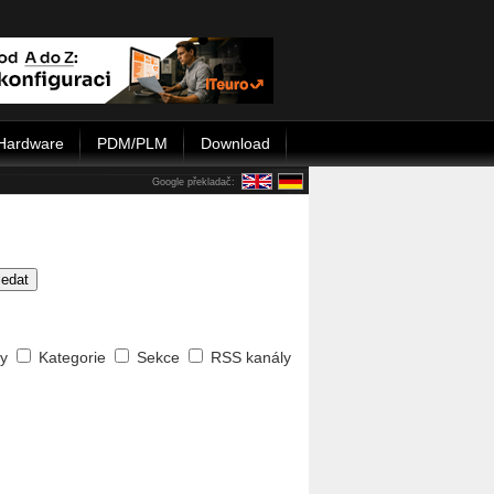
Hardware
PDM/PLM
Download
Google překladač:
ledat
ty
Kategorie
Sekce
RSS kanály