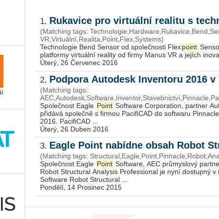
Rukavice pro virtuální realitu s te
1.
(Matching tags: Technologie,Hardware,Rukavice,Bend,S
VR,Virtuální,Realita,Point,Flex,Systems)
Technologie Bend Sensor od společnosti Flex
point
Sensor
platformy virtuální reality od firmy Manus VR a jejích inovati
Úterý, 26 Červenec 2016
Podpora Autodesk Inventoru 2016 v 
2.
(Matching tags:
AEC,Autodesk,Software,Inventor,Stavebnictví,Pinnacle,Pa
Společnost Eagle
Point
Software Corporation, partner Au
přidává společně s firmou PacifiCAD do softwaru Pinnacl
2016. PacifiCAD ...
Úterý, 26 Duben 2016
Eagle Point nabídne obsah Robot St
3.
(Matching tags: Structural,Eagle,Point,Pinnacle,Robot,Ana
Společnost Eagle
Point
Software, AEC průmyslový partne
Robot Structural Analysis Professional je nyní dostupný v
Software Robot Structural ...
Pondělí, 14 Prosinec 2015