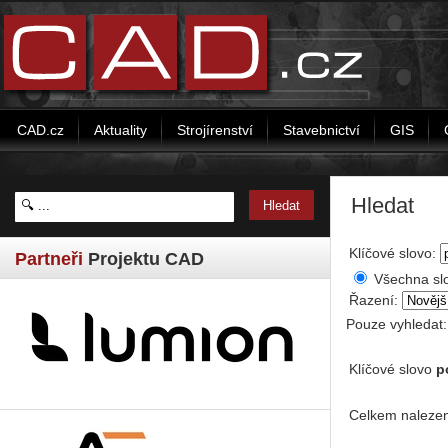
CAD.cz
Aktuality
Strojírenství
Stavebnictví
GIS
Hledat
Klíčové slovo:
Partneři
Projektu CAD
Všechna sl
Řazení:
Pouze vyhledat
Klíčové slovo
p
Celkem nalezen