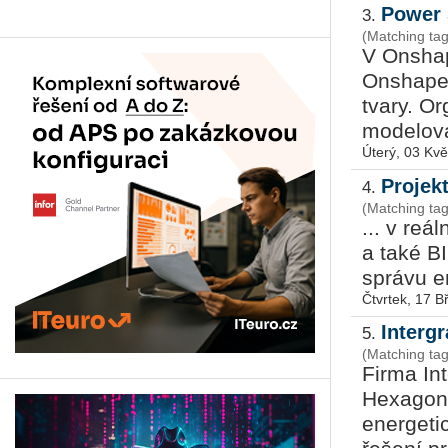
Power 
3.
(Matching ta
V Onshap
Onshape.
tvary. O
modelová
Úterý, 03 Kv
Projek
4.
(Matching ta
... v re
a také B
správu en
Čtvrtek, 17 
Interg
5.
(Matching tag
Firma In
Hexagon,
energeti