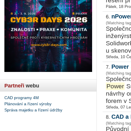
řešení pr
Pátek, 18 Pr
nPower
6.
(Matching ta
Společno
inženýrs
Solidwor
u skenov
Středa, 10 Č
Power 
7.
(Matching ta
Společno
Partneři
webu
Power
Su
návrhy o
CAD programy 4M
forem v S
Plánování a řízení výroby
Středa, 07 L
Správa majetku a řízení údržby
CAD a 
8.
(Matching ta
Původní 