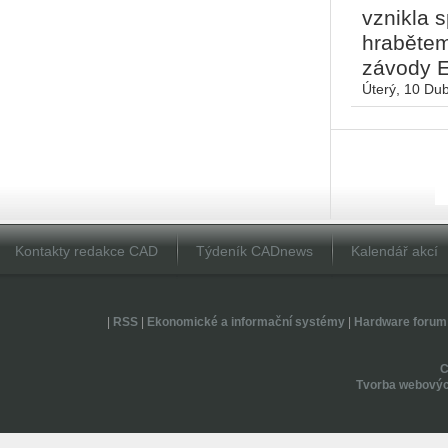
vznikla 
hrabětem
závody E
Úterý, 10 Du
Kontakty redakce CAD
Týdeník CADnews
Kalendář akcí
|
RSS
|
Ekonomické a informační systémy
|
Hardware forum
Tvorba webovýc