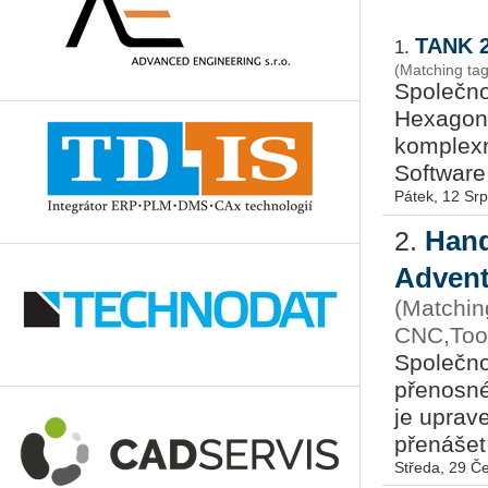
TANK 2
1.
(Matching ta
Společno
Hexagon,
komplexn
Software
Pátek, 12 Sr
Hand
2.
Advent
(Matchin
CNC,Tool
Společno
přenosné
je uprav
přenášet 
Středa, 29 Č