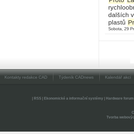
Proto
La
rychloob
dalších 
plastů
Pr
Sobota, 29 P
Kontakty redakce CAD
Týdeník CADnews
Kalendář akcí
|
RSS
|
Ekonomické a informační systémy
|
Hardware forum
Tvorba webovýc