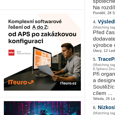
společně
Na rozdíl 
Pondělí, 28 
Výsled
4.
(Matching tag
Před čas
dodavatel
výrobce 
Úterý, 12 Le
TraceP
5.
(Matching tag
8,Sphero,Dro
Při orga
a design
Soutěžící
cílem ...
Středa, 25 L
Nízkosl
6.
(Matching ta