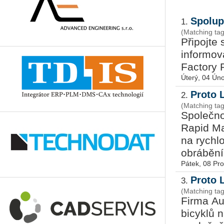
Spolup
1.
(Matching tag
Při­poj­te
in­for­mo­
Fac­to­ry 
Úterý, 04 Ún
Proto 
2.
(Matching ta
Společn
Rapid Ma
na rychl
obrábění.
Pátek, 08 Pr
Proto 
3.
(Matching tag
Firma Au
bicyklů 