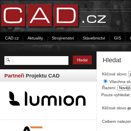
CAD.cz
Aktuality
Strojírenství
Stavebnictví
GIS
Hledat
Klíčové slovo:
Partneři
Projektu CAD
Všechna sl
Řazení:
Pouze vyhledat
Klíčové slovo
p
Celkem nalezen