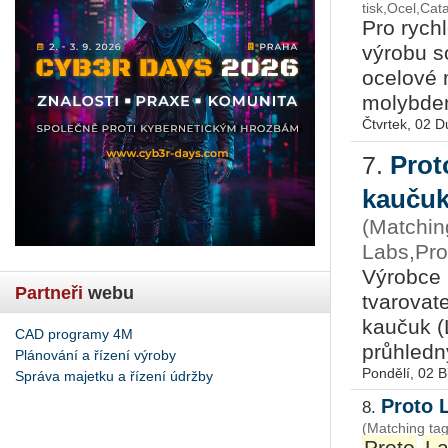
tisk,Ocel,Ca
Pro rych
výrobu s
ocelové 
molybden
Čtvrtek, 02 
Prot
7.
kauču
(Matching
Labs,Pro
Výrobce 
Partneři
webu
tvarovat
kaučuk (
CAD programy 4M
průhledný
Plánování a řízení výroby
Pondělí, 02 
Správa majetku a řízení údržby
Proto 
8.
(Matching tag