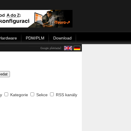
Hardware
PDM/PLM
Download
Google překladač:
ledat
ty
Kategorie
Sekce
RSS kanály