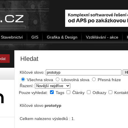
Stavebnictví
GIS
Grafika & Design
Vzdělávání - akce
Hledat
Klíčové slovo:
H
Všechna slova
Libovolná slova
Přesná fráze
Řazení:
Pouze vyhledat:
Tags
Články
Odkazy
Kontak
Klíčové slovo
prototyp
Celkem nalezeno výsledků : 1.