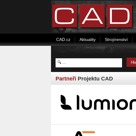
CAD.cz
Aktuality
Strojírenství
Partneři
Projektu CAD