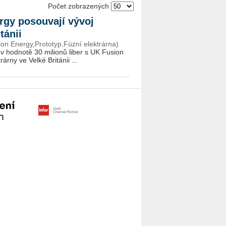
Počet zobrazených
rgy posouvají vývoj
itánii
on Energy,Prototyp,Fúzní elektrárna)
 hod­no­tě 30 mi­li­o­nů liber s UK Fusi­on
ár­ny ve Velké Bri­tá­nii ...