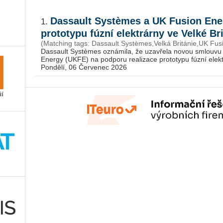
Dassault Systèmes a UK Fusion Ene
1.
prototypu fúzní elektrárny ve Velké Br
(Matching tags: Dassault Systèmes,Velká Británie,UK Fusi
Das­sault Sys­tè­mes ozná­mi­la, že uza­vře­la novou smlou­vu v
Ener­gy (UKFE) na pod­po­ru re­a­li­za­ce pro­to­ty­pu fúzní elek­tr
Pondělí, 06 Červenec 2026