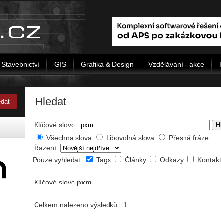
Stavebnictví
GIS
Grafika & Design
Vzdělávání - akce
Hledat
Klíčové slovo:
H
Všechna slova
Libovolná slova
Přesná fráze
Řazení:
Pouze vyhledat:
Tags
Články
Odkazy
Kontak
Klíčové slovo
pxm
Celkem nalezeno výsledků : 1.