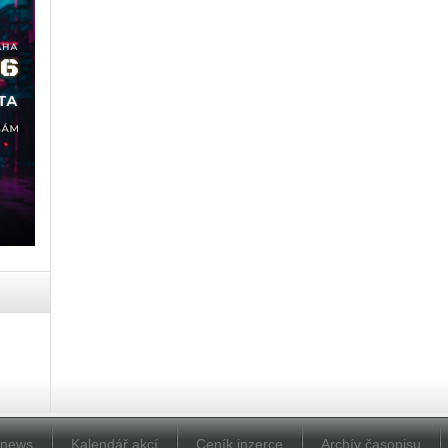
Dnews
Kalendář akcí
Ceník inzerce
Archív časopisu