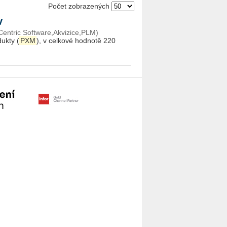
Počet zobrazených
rv
Centric Software,Akvizice,PLM)
duk­ty (
PXM
), v cel­ko­vé hod­no­tě 220