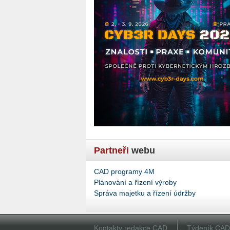
Partneři
webu
CAD programy 4M
Plánování a řízení výroby
Správa majetku a řízení údržby
Kontakty redakce CAD
Týdeník CA