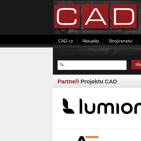
CAD.cz
Aktuality
Strojírenství
Partneři
Projektu CAD