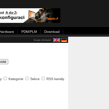
Hardware
PDM/PLM
Download
Google překladač:
ledat
ty
Kategorie
Sekce
RSS kanály