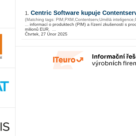
Centric Software kupuje Contentse
1.
(Matching tags: PIM,PXM,Contentserv,Umělá inteligence,
... in­for­ma­cí o pro­duk­tech (PIM) a ří­ze­ní zku­še­nos­tí s pro­
mi­li­o­nů EUR. ...
Čtvrtek, 27 Únor 2025