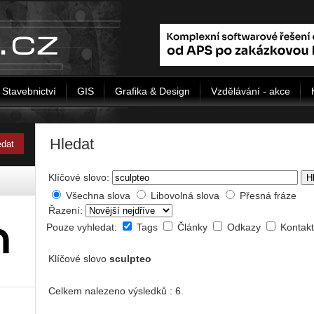
Stavebnictví
GIS
Grafika & Design
Vzdělávání - akce
Hledat
Klíčové slovo:
H
Všechna slova
Libovolná slova
Přesná fráze
Řazení:
Pouze vyhledat:
Tags
Články
Odkazy
Kontak
Klíčové slovo
sculpteo
Celkem nalezeno výsledků : 6.