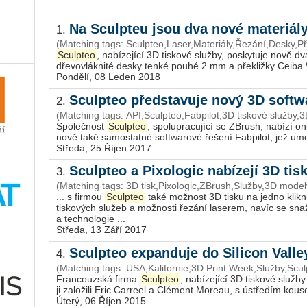
Na Sculpteu jsou dva nové materiál
1.
(Matching tags: Sculpteo,Laser,Materiály,Řezání,Desky,P
Sculpteo
, nabízející 3D tiskové služby, poskytuje nově dv
dřevovláknité desky tenké pouhé 2 mm a pře­kližky Ceiba W
Pondělí, 08 Leden 2018
Sculpteo představuje nový 3D softw
2.
(Matching tags: API,Sculpteo,Fabpilot,3D tiskové služby,3
Společnost
Sculpteo
, spolupracující se ZBrush, nabízí onl
nově také samostatné softwarové řešení Fabpilot, jež umož
Středa, 25 Říjen 2017
Sculpteo a Pixologic nabízejí 3D tis
3.
(Matching tags: 3D tisk,Pixologic,ZBrush,Služby,3D model
... s firmou
Sculpteo
také možnost 3D tisku na jedno klikn
tiskových služeb a možnosti řezání laserem, navíc se snaž
a technologie ...
Středa, 13 Září 2017
Sculpteo expanduje do Silicon Vall
4.
(Matching tags: USA,Kalifornie,3D Print Week,Služby,Scul
Francouzská firma
Sculpteo
, nabízející 3D tiskové služby
ji založili Eric Carreel a Clément Moreau, s ústředím kouse
Úterý, 06 Říjen 2015