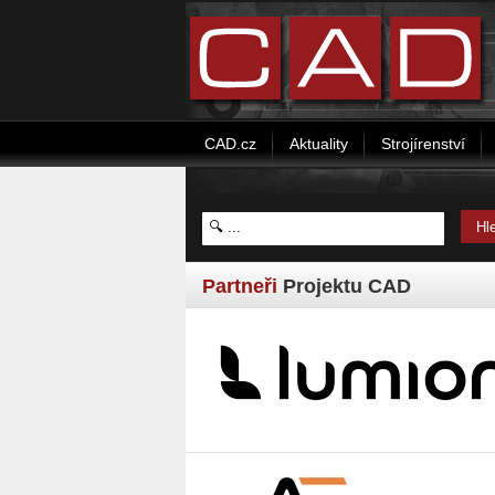
CAD.cz
Aktuality
Strojírenství
Partneři
Projektu CAD