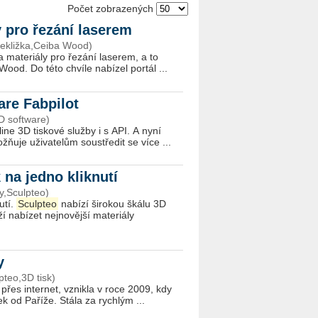
Počet zobrazených
y pro řezání laserem
řekližka,Ceiba Wood)
a materiály pro řezání laserem, a to
ood. Do této chvíle nabízel portál ...
are Fabpilot
D software)
ine 3D tis­kové služby i s API. A nyní
ňuje uživatelům soustředit se více ...
k na jedno kliknutí
y,Sculpteo)
utí.
Sculpteo
nabízí širokou škálu 3D
í nabízet nejnovější materiály
ey
pteo,3D tisk)
 přes internet, vznikla v roce 2009, kdy
k od Paříže. Stála za rychlým ...