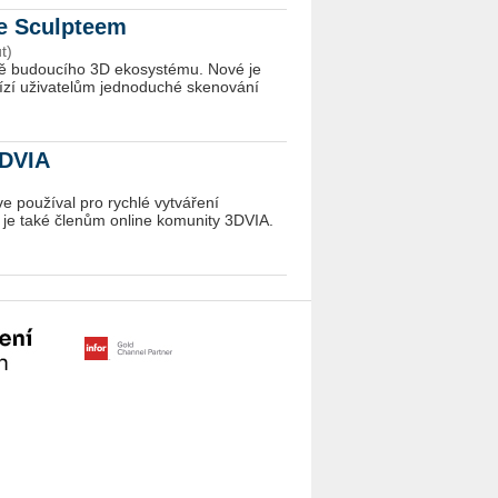
se Sculpteem
t)
bě budoucího 3D ekosystému. Nové je
ízí uživatelům jednoduché skenování
3DVIA
íve používal pro rychlé vytváření
ý je také členům online komunity 3DVIA.