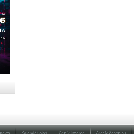
Dnews
Kalendář akcí
Ceník inzerce
Archív časopisu