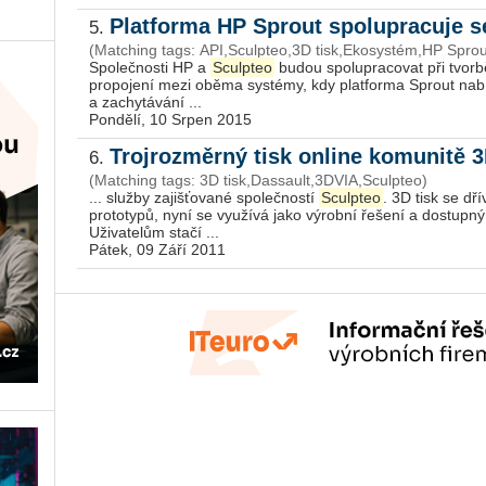
Platforma HP Sprout spolupracuje 
5.
(Matching tags: API,Sculpteo,3D tisk,Ekosystém,HP Sprou
Společnosti HP a
Sculpteo
budou spolupracovat při tvor
propojení mezi oběma systémy, kdy platforma Sprout nab
a zachytávání ...
Pondělí, 10 Srpen 2015
Trojrozměrný tisk online komunitě 
6.
(Matching tags: 3D tisk,Dassault,3DVIA,Sculpteo)
... služby zajišťované společností
Sculpteo
. 3D tisk se dř
prototypů, nyní se využívá jako výrobní řešení a dostupn
Uživatelům stačí ...
Pátek, 09 Září 2011