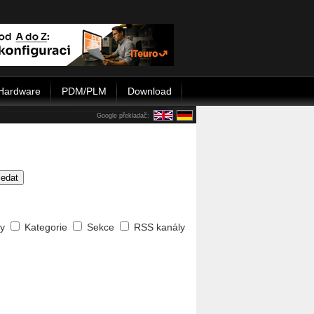
Hardware
PDM/PLM
Download
Google překladač:
ledat
ty
Kategorie
Sekce
RSS kanály