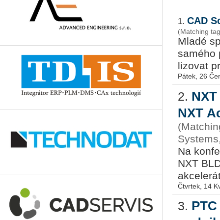
CAD Sc
1.
(Matching ta
Mladé spo­
sa­mé­ho 
li­zo­vat p
Pátek, 26 Če
NXT 
2.
NXT Ac
(Matchin
Systems,
Na kon­fe­
NXT BLD a
ak­ce­le­rá
Čtvrtek, 14 K
PTC 
3.