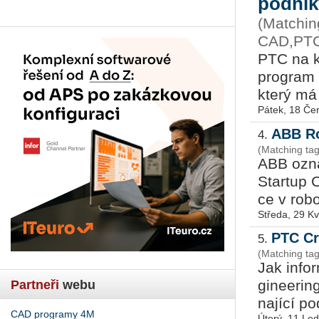
podnik
(Matchin
CAD,PTC
PTC na kon
pro­gram p
který má z
Pátek, 18 Če
ABB Ro
4.
(Matching tag
ABB ozná­
Startup Ch
ce v ro­bo
Středa, 29 K
PTC Cr
5.
(Matching ta
Jak in­fo
gi­nee­rin
Partneři
webu
na­jí­cí p
CAD programy 4M
Úterý, 11 Le