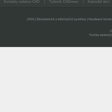
Kontakty redakce CAD
Týdeník CADnews
Kalendář akcí
|
RSS
|
Ekonomické a informační systémy
|
Hardware forum
Tvorba webovýc