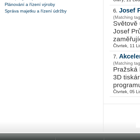
Plánování a řízení výroby
Josef 
6.
Správa majetku a řízení údržby
(Matching tag
Svě­to­vě 
Josef Prů
za­mě­řu­j
Čtvrtek, 11 L
Akcele
7.
(Matching tag
Praž­ská h
3D tis­ká­
pro­gra­mu
Čtvrtek, 05 L