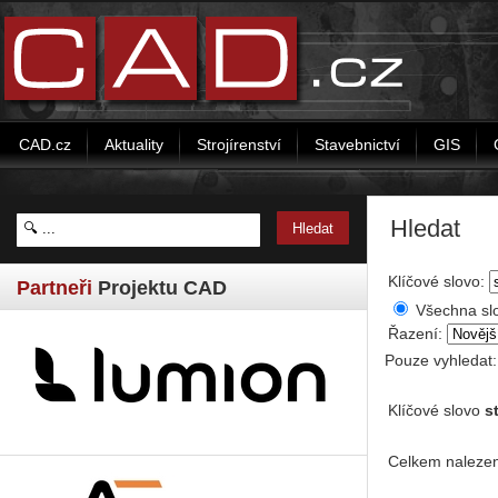
CAD.cz
Aktuality
Strojírenství
Stavebnictví
GIS
Hledat
Klíčové slovo:
Partneři
Projektu CAD
Všechna sl
Řazení:
Pouze vyhledat
Klíčové slovo
s
Celkem nalezen