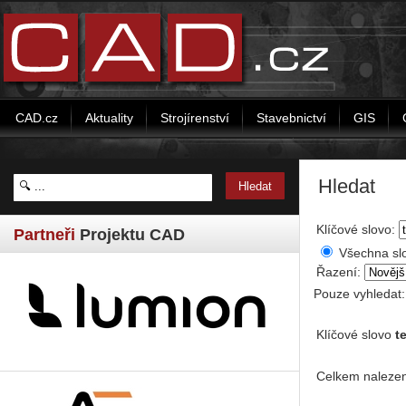
CAD.cz
Aktuality
Strojírenství
Stavebnictví
GIS
Hledat
Klíčové slovo:
Partneři
Projektu CAD
Všechna sl
Řazení:
Pouze vyhledat
Klíčové slovo
t
Celkem nalezen