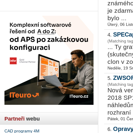
zná­mé­ho
je zdarm
bylo ...
Úterý, 06 Lis
SPECap
4.
(Matching ta
... Ty gr
(skutečný
clon v z
Neděle, 19 S
ZWSOF
5.
(Matching ta
Nová ve
2018 SP1
náhledům
rozhraní (
Partneři
webu
Pátek, 01 Če
Opravy
6.
CAD programy 4M