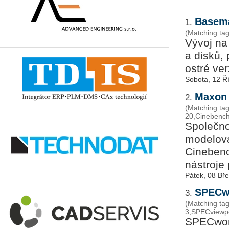
Basema
1.
(Matching ta
Vývoj na 
a disků, p
ost­ré ver
Sobota, 12 Ř
Maxon 
2.
(Matching ta
20,Cinebenc
Společnos
modelová
Cinebenc
nástroje 
Pátek, 08 Bř
SPECwp
3.
(Matching ta
3,SPECviewpe
SPECwork