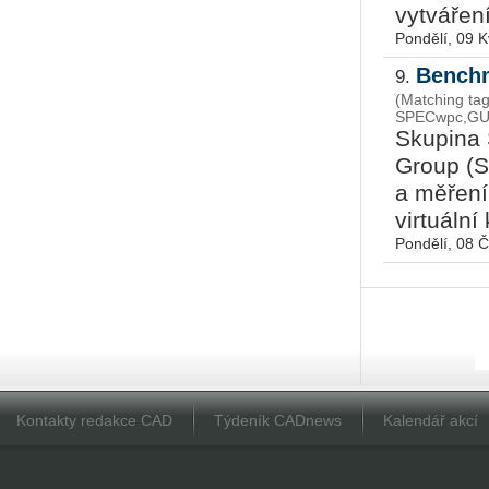
vytváření 
Pondělí, 09 
Benchm
9.
(Matching tag
SPECwpc,GUI,
Skupina 
Group (S
a měření
virtuální
Pondělí, 08 
Kontakty redakce CAD
Týdeník CADnews
Kalendář akcí