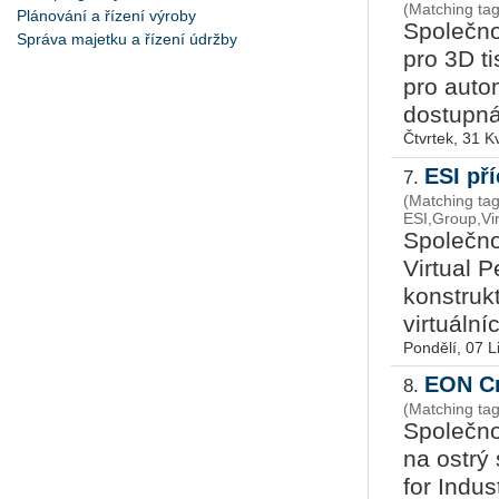
(Matching ta
Plánování a řízení výroby
Společno
Správa majetku a řízení údržby
pro 3D t
pro au­to­
dostupná
Čtvrtek, 31 K
ESI př
7.
(Matching tag
ESI,Group,Vir
Společno
Virtual 
konstruk
virtuální
Pondělí, 07 L
EON Cr
8.
(Matching ta
Společno
na ostrý
for Indu