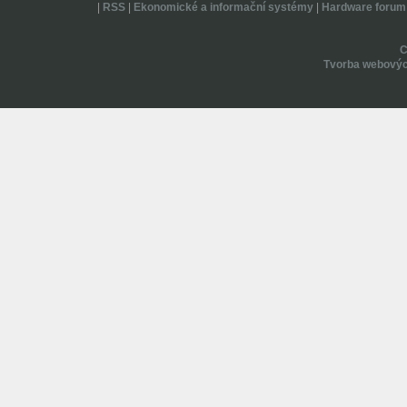
|
RSS
|
Ekonomické a informační systémy
|
Hardware forum
Tvorba webovýc