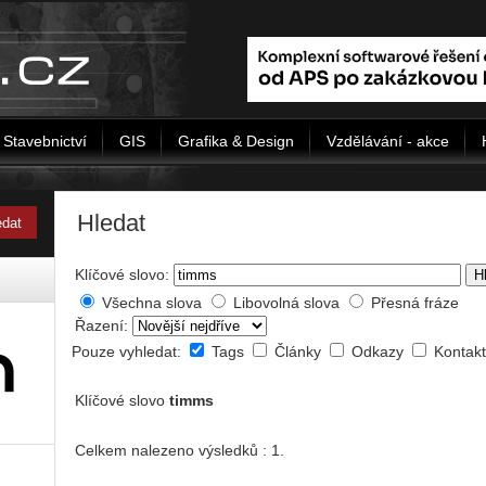
Stavebnictví
GIS
Grafika & Design
Vzdělávání - akce
Hledat
Klíčové slovo:
H
Všechna slova
Libovolná slova
Přesná fráze
Řazení:
Pouze vyhledat:
Tags
Články
Odkazy
Kontak
Klíčové slovo
timms
Celkem nalezeno výsledků : 1.