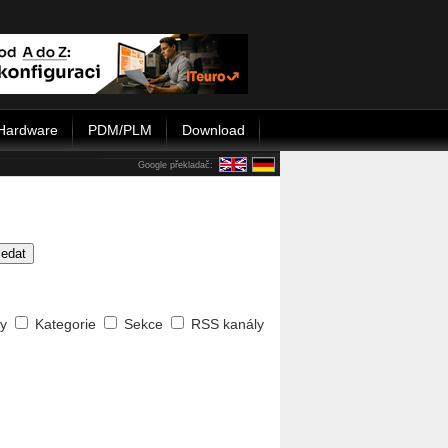
Hardware
PDM/PLM
Download
Google překladač:
ledat
ty
Kategorie
Sekce
RSS kanály