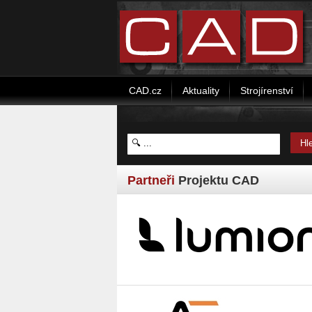
CAD.cz
Aktuality
Strojírenství
Partneři
Projektu CAD