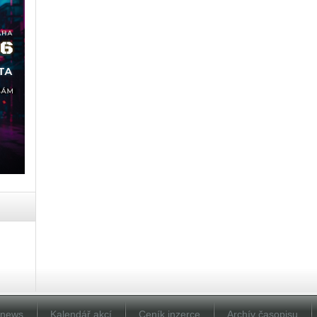
Dnews
Kalendář akcí
Ceník inzerce
Archív časopisu