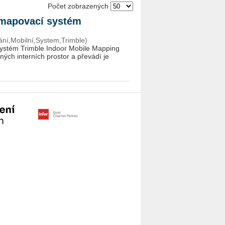
Počet zobrazených
í mapovací systém
ní,Mobilní,System,Trimble)
 systém Trimble Indoor Mobile Mapping
ých interních prostor a převádí je