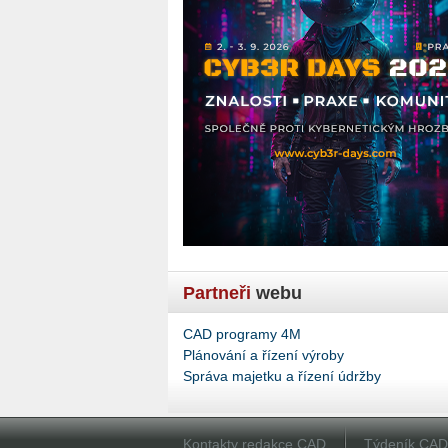
Partneři
webu
CAD programy 4M
Plánování a řízení výroby
Správa majetku a řízení údržby
Kontakty redakce CAD
Týdeník CA