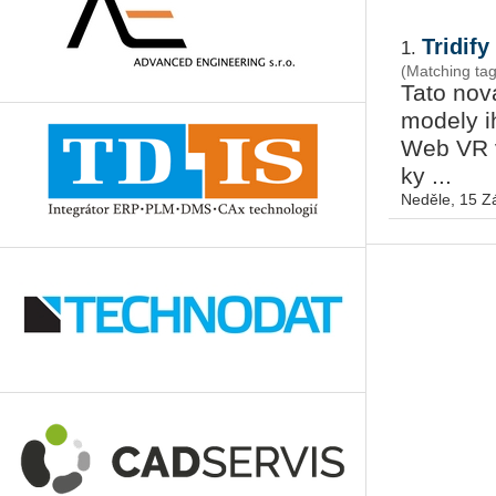
Tridif
1.
(Matching tag
Tato nov
mo­de­ly i
Web VR vy
ky ...
Neděle, 15 Z