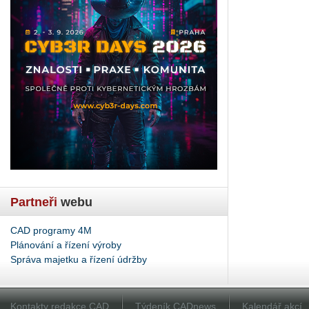
Partneři
webu
CAD programy 4M
Plánování a řízení výroby
Správa majetku a řízení údržby
Kontakty redakce CAD
Týdeník CADnews
Kalendář akcí