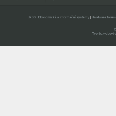
|
RSS
|
Ekonomické a informační systémy
|
Hardware forum
Tvorba webovýc