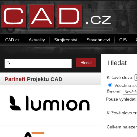
CAD.cz
Aktuality
Strojírenství
Stavebnictví
GIS
Hledat
Klíčové slovo:
Partneři
Projektu CAD
Všechna sl
Řazení:
Pouze vyhledat
Klíčové slovo
tr
Celkem nalezen