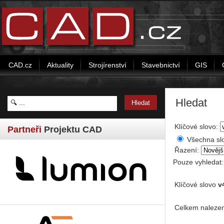
CAD.cz
Aktuality
Strojírenství
Stavebnictví
GIS
Hledat
Klíčové slovo:
Partneři
Projektu CAD
Všechna sl
Řazení:
Pouze vyhledat
Klíčové slovo
v
Celkem nalezen