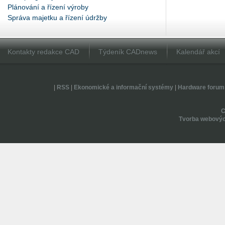
Plánování a řízení výroby
Správa majetku a řízení údržby
Kontakty redakce CAD
Týdeník CADnews
Kalendář akcí
|
RSS
|
Ekonomické a informační systémy
|
Hardware forum
Tvorba webovýc