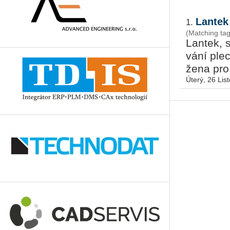
Lantek
1.
(Matching tag
Lan­tek, s
vá­ní plec
že­na pro 
Úterý, 26 Lis