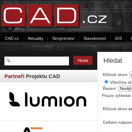
CAD.cz
Aktuality
Strojírenství
Stavebnictví
GIS
Hledat
Klíčové slovo:
Partneři
Projektu CAD
Všechna sl
Řazení:
Pouze vyhledat
Klíčové slovo
v
Celkem nalezen