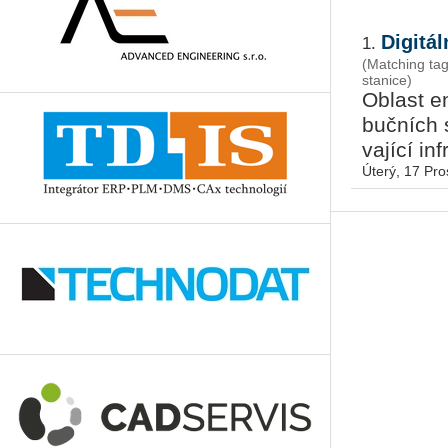
Digitá
1.
(Matching ta
stanice)
Ob­last en
buč­ních s
va­jí­cí i
Úterý, 17 Pro