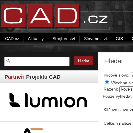
CAD.cz
Aktuality
Strojírenství
Stavebnictví
GIS
Hledat
Klíčové slovo:
Partneři
Projektu CAD
Všechna sl
Řazení:
Pouze vyhledat
Klíčové slovo
v
Celkem nalezen