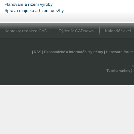
Plánování a řízení výroby
Správa majetku a řízení údržby
Kontakty redakce CAD
Týdeník CADnews
Kalendář akcí
|
RSS
|
Ekonomické a informační systémy
|
Hardware forum
Tvorba webovýc