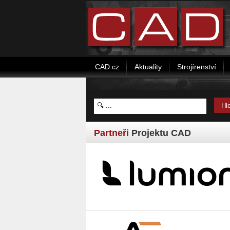
CAD.cz
Aktuality
Strojírenství
Partneři
Projektu CAD