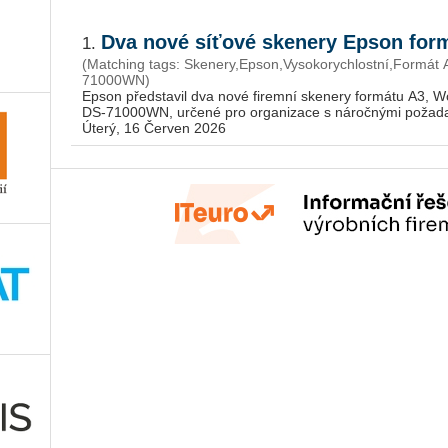
Dva nové síťové skenery Epson for
1.
(Matching tags: Skenery,Epson,Vysokorychlostní,Form
71000WN)
Epson před­sta­vil dva nové fi­rem­ní ske­ne­ry for­má­tu A3
DS-71000WN, ur­če­né pro or­ga­ni­za­ce s ná­roč­ný­mi po­ža­dav­ky
Úterý, 16 Červen 2026