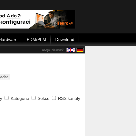
Hardware
PDM/PLM
Download
Google překladač:
ledat
ty
Kategorie
Sekce
RSS kanály