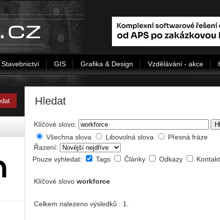
Stavebnictví
GIS
Grafika & Design
Vzdělávání - akce
Hledat
Klíčové slovo:
H
Všechna slova
Libovolná slova
Přesná fráze
Řazení:
Pouze vyhledat:
Tags
Články
Odkazy
Kontak
Klíčové slovo
workforce
Celkem nalezeno výsledků : 1.