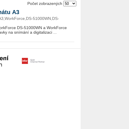
Počet zobrazených
mátu A3
át A3,WorkForce,DS-51000WN,DS-
, Work­For­ce DS-51000WN a Work­For­ce
 na sní­má­ní a di­gi­ta­li­za­ci ...