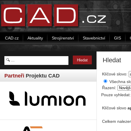
CAD.cz
Aktuality
Strojírenství
Stavebnictví
GIS
Hledat
Klíčové slovo:
Partneři
Projektu CAD
Všechna sl
Řazení:
Pouze vyhledat
Klíčové slovo
a
Celkem nalezen