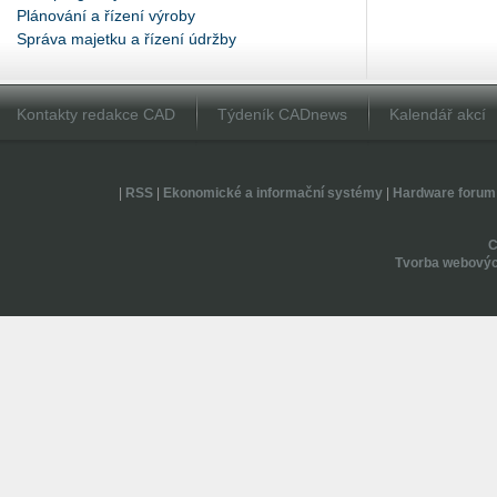
Plánování a řízení výroby
Správa majetku a řízení údržby
Kontakty redakce CAD
Týdeník CADnews
Kalendář akcí
|
RSS
|
Ekonomické a informační systémy
|
Hardware forum
Tvorba webovýc